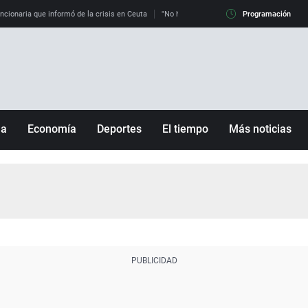
uncionaria que informó de la crisis en Ceuta
"No hay mafias, que no nos engañen": exper
Programación
ña
Economía
Deportes
El tiempo
Más noticias
Fútbol
Sociedad
Baloncesto
Mundo
Tenis
Salud
Motor
Cultura
Ciencia y Tecnología
adrid
Gastronomía
nciana
Medio ambiente