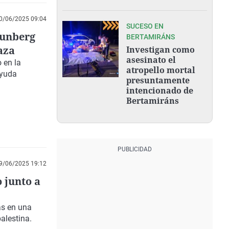
0/06/2025 09:04
SUCESO EN
hunberg
BERTAMIRÁNS
Gaza
Investigan como
asesinato el
o en la
atropello mortal
ayuda
presuntamente
intencionado de
Bertamiráns
9/06/2025 19:12
o junto a
as en una
alestina.