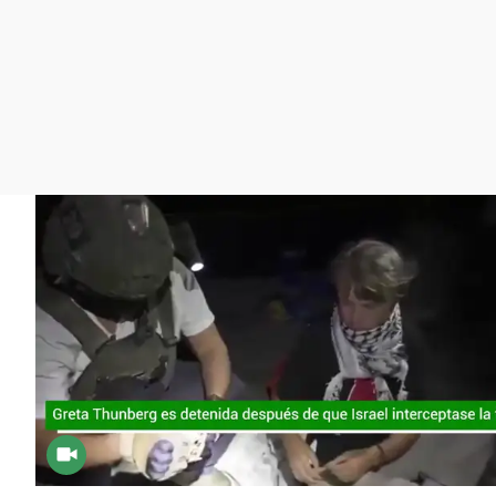
La rosa de los vientos
Caso
Extremadura
Gente viajera
Retornados
Galicia
Como el perro y el
Equipo de investigación
La Rioja
gato
Operación Viuda
Navarra
Negra
País Vasco