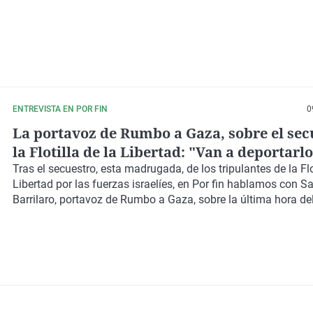
ENTREVISTA EN POR FIN
0
La portavoz de Rumbo a Gaza, sobre el sec
la Flotilla de la Libertad: "Van a deportarl
inmediatamente, a Israel no le conviene ot
Tras el secuestro, esta madrugada, de los tripulantes de la Flo
Libertad por las fuerzas israelíes, en Por fin hablamos con S
Barrilaro, portavoz de Rumbo a Gaza, sobre la última hora del