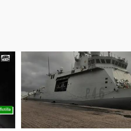
Virales
Televisión
Elecciones