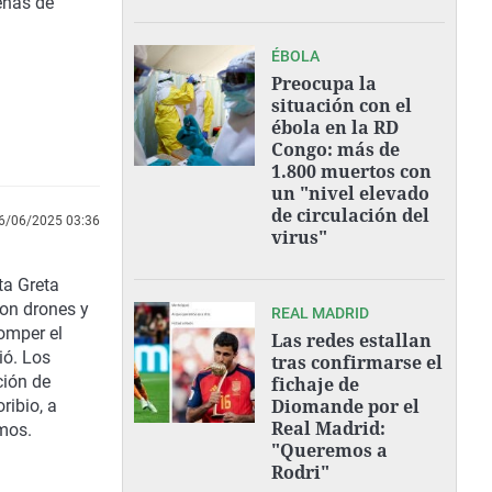
enas de
ÉBOLA
Preocupa la
situación con el
ébola en la RD
Congo: más de
1.800 muertos con
un "nivel elevado
de circulación del
6/06/2025 03:36
virus"
sta Greta
con drones y
REAL MADRID
romper el
Las redes estallan
ió. Los
tras confirmarse el
ción de
fichaje de
Diomande por el
ribio, a
Real Madrid:
mos.
"Queremos a
Rodri"