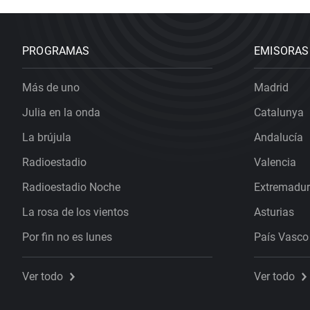
PROGRAMAS
EMISORAS
Más de uno
Madrid
Julia en la onda
Catalunya
La brújula
Andalucía
Radioestadio
Valencia
Radioestadio Noche
Extremadu
La rosa de los vientos
Asturias
Por fin no es lunes
País Vasco
Ver todo
Ver todo