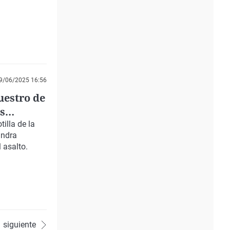
9/06/2025 16:56
uestro de
os
ra cosa"
tilla de la
andra
 asalto.
siguiente