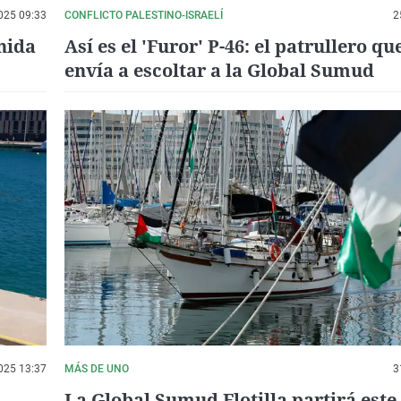
025 09:33
CONFLICTO PALESTINO-ISRAELÍ
2
nida
Así es el 'Furor' P-46: el patrullero q
envía a escoltar a la Global Sumud
025 13:37
MÁS DE UNO
3
La Global Sumud Flotilla partirá est