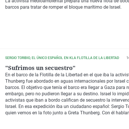
La activista medioambiental prepara una nueva flota de doc
barcos para tratar de romper el bloque marítimo de Israel.
SERGIO TORIBIO, EL ÚNICO ESPAÑOL EN KLA FLOTILLA DE LA LIBERTAD
1
"Sufrimos un secuestro"
En el barco de la Flotilla de la Libertad en el que iba la activi
Thunberg fue abordado en aguas internacionales por Israel 
barcos. El objetivo que tenía el barco era llegar a Gaza para 
embargo, pero no pudieron llegar a su destino. Israel lo impid
activistas que iban a bordo califican de secuestro la interven
Israel. En esa expedición iba un ciudadano español: Sergio To
quien vemos en la foto junto a Greta Thunberg. Con él habla