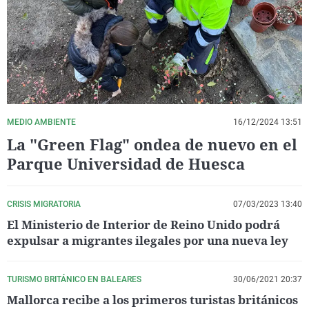
La rosa de los vientos
Caso
Extremadura
Virales
Gente viajera
Retornados
Galicia
Televisión
Como el perro y el gat
Equipo de investigaci
La Rioja
Elecciones
Operación Viuda Negr
Navarra
País Vasco
MEDIO AMBIENTE
16/12/2024 13:51
La "Green Flag" ondea de nuevo en el
Parque Universidad de Huesca
CRISIS MIGRATORIA
07/03/2023 13:40
El Ministerio de Interior de Reino Unido podrá
expulsar a migrantes ilegales por una nueva ley
TURISMO BRITÁNICO EN BALEARES
30/06/2021 20:37
Mallorca recibe a los primeros turistas británicos