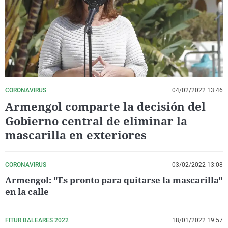
La rosa de los vientos
Caso
Extremadura
Virales
Gente viajera
Retornados
Galicia
Televisión
Como el perro y el gat
Equipo de investigaci
La Rioja
Elecciones
Operación Viuda Negr
Navarra
País Vasco
CORONAVIRUS
04/02/2022 13:46
Armengol comparte la decisión del
Gobierno central de eliminar la
mascarilla en exteriores
CORONAVIRUS
03/02/2022 13:08
Armengol: "Es pronto para quitarse la mascarilla"
en la calle
FITUR BALEARES 2022
18/01/2022 19:57