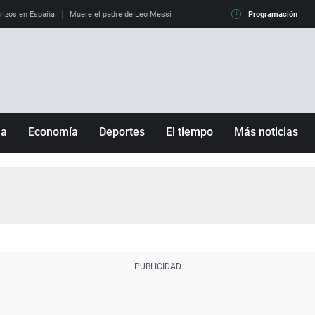
erizos en España
Muere el padre de Leo Messi
La diferencia entre observar el eclip
Programación
ña
Economía
Deportes
El tiempo
Más noticias
Fútbol
Sociedad
Baloncesto
Mundo
Tenis
Salud
Motor
Cultura
Ciencia y Tecnología
adrid
Gastronomía
nciana
Medio ambiente