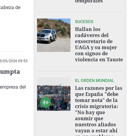
temporales"
 cabeza de
SUCESOS
Hallan los
cadáveres del
exsecretario de
UAGA y su mujer
con signos de
violencia en Tauste
8/05/2026 09:55
esumpta
EL ORDEN MUNDIAL
l'empresa del
Las razones por las
que España "debe
tomar nota" de la
crisis migratoria:
"No hay que
asumir que
nuestros aliados
vayan a estar ahí