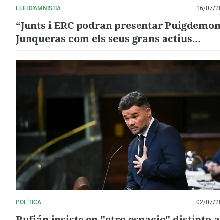
LLEI D'AMNISTIA
16/07/2
“Junts i ERC podran presentar Puigdemon
Junqueras com els seus grans actius
electorals”
POLÍTICA
02/07/2
Rufián insiste en "otro espacio" distinto a