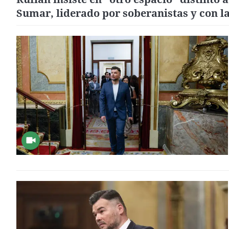
Sumar, liderado por soberanistas y con l
autodeterminación como uno de sus ejes:
la izquierda va al carajo"