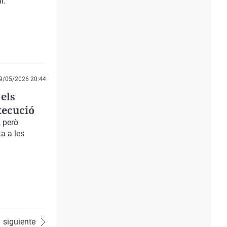
r.
9/05/2026 20:44
els
xecució
 però
ta a les
siguiente