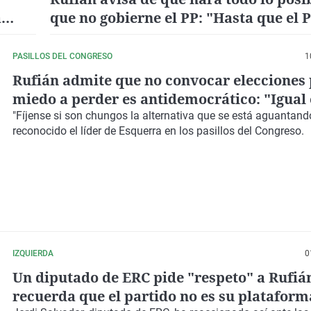
a
que no gobierne el PP: "Hasta que el
 "O
lo ponga muy difícil"
PASILLOS DEL CONGRESO
1
Rufián admite que no convocar elecciones
miedo a perder es antidemocrático: "Igual 
has hecho algo mal"
"Fíjense si son chungos la alternativa que se está aguantando
reconocido el líder de Esquerra en los pasillos del Congreso.
IZQUIERDA
0
Un diputado de ERC pide "respeto" a Rufiá
recuerda que el partido no es su plataform