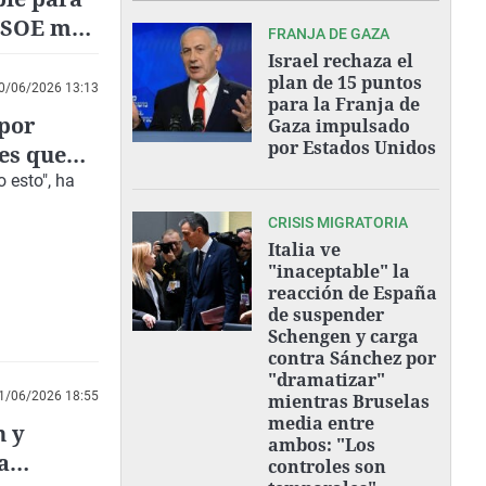
 PSOE me
FRANJA DE GAZA
Israel rechaza el
plan de 15 puntos
0/06/2026 13:13
para la Franja de
 por
Gaza impulsado
por Estados Unidos
es que
 esto", ha
CRISIS MIGRATORIA
Italia ve
"inaceptable" la
reacción de España
de suspender
Schengen y carga
contra Sánchez por
"dramatizar"
1/06/2026 18:55
mientras Bruselas
media entre
n y
ambos: "Los
a
controles son