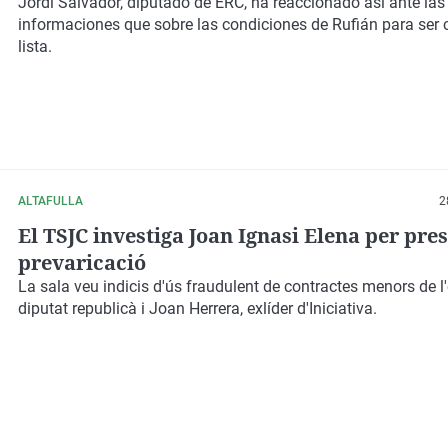
personal: "La paciencia tiene un límite"
Jordi Salvador, diputado de ERC, ha reaccionado así ante las
informaciones que sobre las condiciones de Rufián para ser
lista.
ALTAFULLA
2
El TSJC investiga Joan Ignasi Elena per pr
prevaricació
La sala veu indicis d'ús fraudulent de contractes menors de 
diputat republicà i Joan Herrera, exlíder d'Iniciativa.