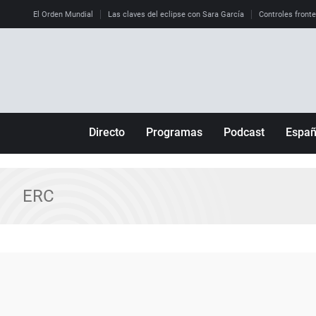
El Orden Mundial
Las claves del eclipse con Sara García
Controles front
Directo
Programas
Podcast
Espa
Más de uno
Los Perseguidos
Andalucía
Por fin
Malas decisiones
Aragón
ERC
Julia en la onda
Expedientes del más allá
Baleares
La brújula
El viaje del Guernica
Cantabria
Radioestadio
Invisibles
Cataluña
Radioestadio noche
Prohibido morirse
Comunidad de M
El colegio invisible
Esto no ha pasado
Comunitat Vale