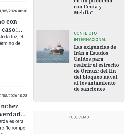
en un problema
con Ceuta y
1/05/2026 06:30
Melilla"
no con
 caso:
CONFLICTO
o la luz, el
INTERNACIONAL
término de
Las exigencias de
Irán a Estados
Unidos para
reabrir el estrecho
de Ormuz: del fin
del bloqueo naval
al levantamiento
de sanciones
0/05/2026 10:28
ánchez
 verdad,
erda es otra
ro "le rompe