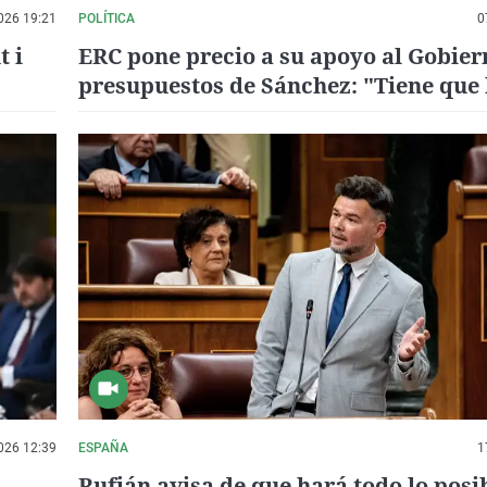
026 19:21
POLÍTICA
0
t i
ERC pone precio a su apoyo al Gobiern
presupuestos de Sánchez: "Tiene que
realidad muchos de los compromisos
026 12:39
ESPAÑA
1
Rufián avisa de que hará todo lo posi