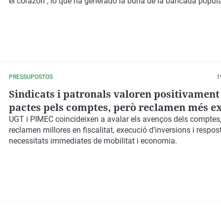
el corazón", lo que ha generado la burla de la bancada popula
PRESSUPOSTOS
1
Sindicats i patronals valoren positivament 
pactes pels comptes, però reclamen més e
UGT i PIMEC coincideixen a avalar els avenços dels comptes,
reclamen millores en fiscalitat, execució d’inversions i respos
necessitats immediates de mobilitat i economia.