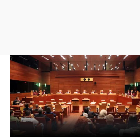
La rosa de los vientos
Caso
Extremadura
Gente viajera
Retornados
Galicia
Como el perro y el
Equipo de investigación
La Rioja
gato
Operación Viuda
Navarra
Negra
País Vasco