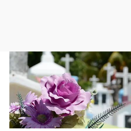
La rosa de los vientos
Caso
Extremadura
Gente viajera
Retornados
Galicia
Como el perro y el
Equipo de investigación
La Rioja
gato
Operación Viuda
Navarra
Negra
País Vasco