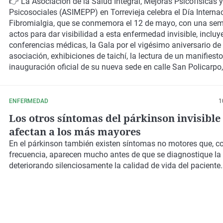
visibilidad a la llamada 'enfermedad invisi
👉 La
Asociación de la Salud Integral, Mejoras Psicofísicas y
Psicosociales (ASIMEPP)
en Torrevieja celebra el
Día Interna
Fibromialgia
, que se conmemora el
12 de mayo
, con una se
actos para dar
visibilidad a esta enfermedad invisible
, inclu
conferencias médicas, la
Gala por el vigésimo aniversario
de 
asociación, exhibiciones de taichí, la lectura de un manifiesto
inauguración oficial de su
nueva sede en calle San Policarpo
Torrevieja.
ENFERMEDAD
1
Los otros síntomas del párkinson invisible
afectan a los más mayores
En el párkinson también existen síntomas no motores que, c
frecuencia, aparecen mucho antes de que se diagnostique la
deteriorando silenciosamente la calidad de vida del paciente.