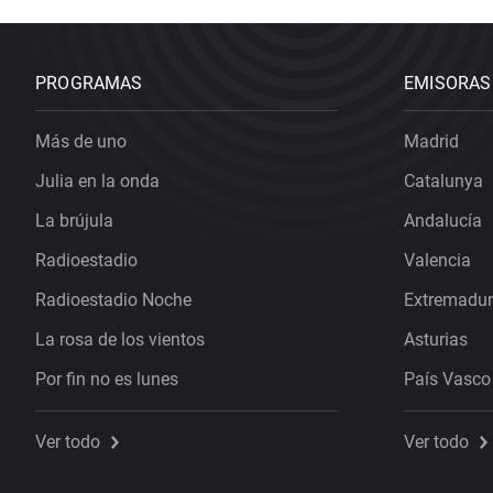
PROGRAMAS
EMISORAS
Más de uno
Madrid
Julia en la onda
Catalunya
La brújula
Andalucía
Radioestadio
Valencia
Radioestadio Noche
Extremadu
La rosa de los vientos
Asturias
Por fin no es lunes
País Vasco
Ver todo
Ver todo