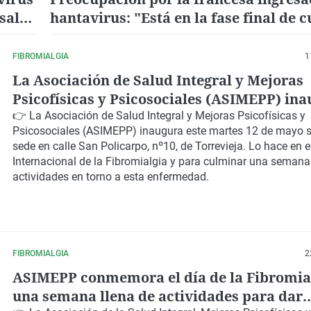
salir
hantavirus: "Está en la fase final de 
paliativos"
FIBROMIALGIA
1
La Asociación de Salud Integral y Mejoras
Psicofísicas y Psicosociales (ASIMEPP) in
nueva sede en el Día de la Fibromialgia
👉 La
Asociación de Salud Integral y Mejoras Psicofísicas y
Psicosociales (ASIMEPP)
inaugura este martes 12 de mayo 
sede en calle San Policarpo, nº10, de Torrevieja
. Lo hace en e
Internacional de la Fibromialgia
y para culminar una semana
actividades en torno a esta enfermedad.
FIBROMIALGIA
2
ASIMEPP conmemora el día de la Fibromia
una semana llena de actividades para dar