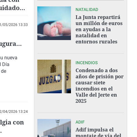
cuidados
NATALIDAD
La Junta repartirá
un millón de euros
1/05/2026 13:33
en ayudas a la
natalidad en
entornos rurales
augura
su
nueva
INCENDIOS
l
Día
Condenado a dos
 de
años de prisión por
causar siete
incendios en el
Valle del Jerte en
2025
2/04/2026 13:24
lgia con
ADIF
Adif impulsa el
montaje de vía del