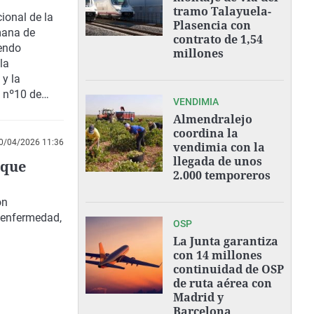
ble'
tramo Talayuela-
cional de la
Plasencia con
mana de
contrato de 1,54
yendo
millones
la
 y la
, nº10 de
VENDIMIA
Almendralejo
coordina la
0/04/2026 11:36
vendimia con la
llegada de unos
 que
2.000 temporeros
on
 enfermedad,
OSP
La Junta garantiza
con 14 millones
continuidad de OSP
de ruta aérea con
Madrid y
Barcelona