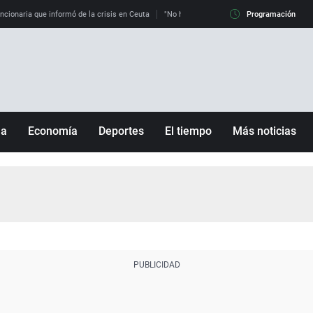
uncionaria que informó de la crisis en Ceuta
"No hay mafias, que no nos engañen": exper
Programación
ña
Economía
Deportes
El tiempo
Más noticias
Fútbol
Sociedad
Baloncesto
Mundo
Tenis
Salud
Motor
Cultura
Ciencia y Tecnología
adrid
Gastronomía
nciana
Medio ambiente