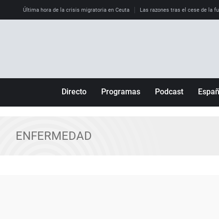
Última hora de la crisis migratoria en Ceuta
Las razones tras el cese de la f
Directo
Programas
Podcast
Espa
Más de uno
Los Perseguidos
Andalucía
Por fin
Malas decisiones
Aragón
ENFERMEDAD
Julia en la onda
Expedientes del más allá
Baleares
La brújula
El viaje del Guernica
Cantabria
Radioestadio
Invisibles
Cataluña
Radioestadio noche
Prohibido morirse
Comunidad de M
El colegio invisible
Esto no ha pasado
Comunitat Vale