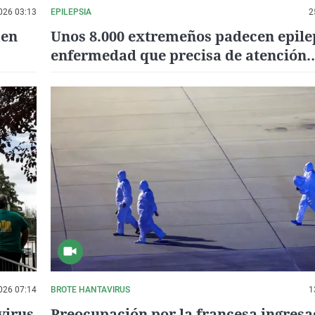
026 03:13
EPILEPSIA
2
 en
Unos 8.000 extremeños padecen epile
enfermedad que precisa de atención
temprana
026 07:14
BROTE HANTAVIRUS
1
virus
Preocupación por la francesa ingresa