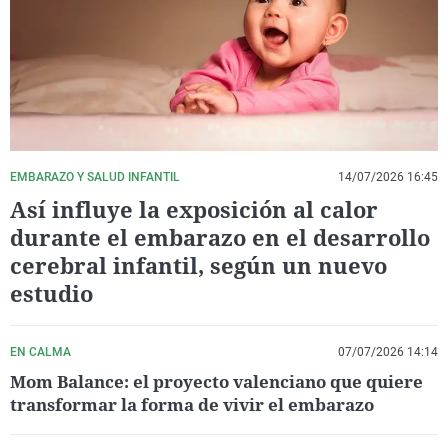
La rosa de los vientos
Caso
Extremadura
Virales
Gente viajera
Retornados
Galicia
Televisión
Como el perro y el gat
Equipo de investigaci
La Rioja
Elecciones
Operación Viuda Negr
Navarra
País Vasco
EMBARAZO Y SALUD INFANTIL
14/07/2026 16:45
Así influye la exposición al calor
durante el embarazo en el desarrollo
cerebral infantil, según un nuevo
estudio
EN CALMA
07/07/2026 14:14
Mom Balance: el proyecto valenciano que quiere
transformar la forma de vivir el embarazo