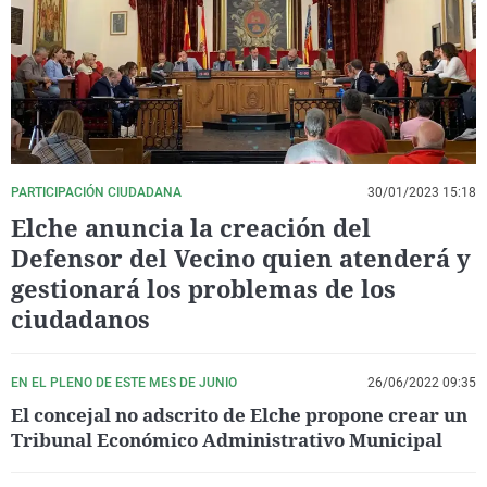
La rosa de los vientos
Caso
Extremadura
Virales
Gente viajera
Retornados
Galicia
Televisión
Como el perro y el gat
Equipo de investigaci
La Rioja
Elecciones
Operación Viuda Negr
Navarra
País Vasco
PARTICIPACIÓN CIUDADANA
30/01/2023 15:18
Elche anuncia la creación del
Defensor del Vecino quien atenderá y
gestionará los problemas de los
ciudadanos
EN EL PLENO DE ESTE MES DE JUNIO
26/06/2022 09:35
El concejal no adscrito de Elche propone crear un
Tribunal Económico Administrativo Municipal