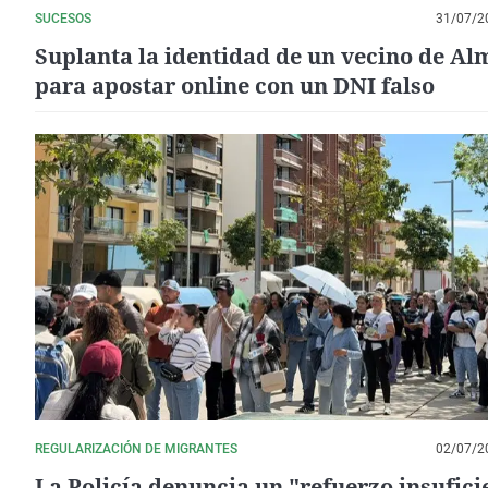
SUCESOS
31/07/2
Suplanta la identidad de un vecino de Al
para apostar online con un DNI falso
REGULARIZACIÓN DE MIGRANTES
02/07/2
La Policía denuncia un "refuerzo insufici