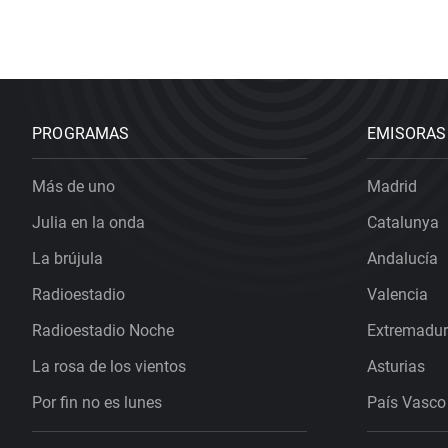
PROGRAMAS
EMISORAS
Más de uno
Madrid
Julia en la onda
Catalunya
La brújula
Andalucía
Radioestadio
Valencia
Radioestadio Noche
Extremadu
La rosa de los vientos
Asturias
Por fin no es lunes
País Vasco