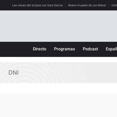
Las claves del eclipse con Sara García
Muere el padre de Leo Messi
Cont
Directo
Programas
Podcast
Espa
Más de uno
Los Perseguidos
Andalucía
Por fin
Malas decisiones
Aragón
DNI
Julia en la onda
Expedientes del más allá
Baleares
La brújula
El viaje del Guernica
Cantabria
Radioestadio
Invisibles
Cataluña
Radioestadio noche
Prohibido morirse
Comunidad de M
El colegio invisible
Esto no ha pasado
Comunitat Vale