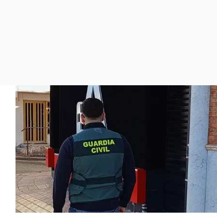
La rosa de los vientos
Caso
Extremadura
Gente viajera
Retornados
Galicia
Como el perro y el
Equipo de investigación
La Rioja
gato
Operación Viuda
Navarra
Negra
País Vasco