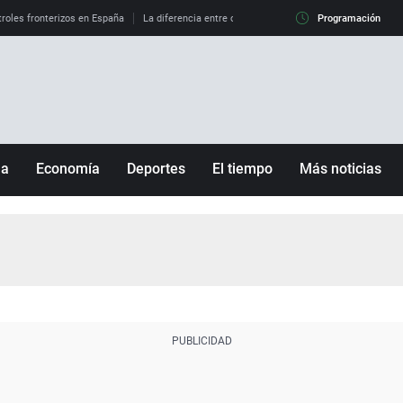
roles fronterizos en España
La diferencia entre observar el eclipse al 99% y al 100%
Programación
ña
Economía
Deportes
El tiempo
Más noticias
Fútbol
Sociedad
Baloncesto
Mundo
Tenis
Salud
Motor
Cultura
Ciencia y Tecnología
adrid
Gastronomía
nciana
Medio ambiente