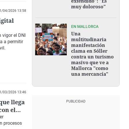
extendido": "Es
muy doloroso"
1/04/2026 13:58
igital
EN MALLORCA
Una
 vigor el DNI
multitudinaria
a a permitir
manifestación
il.
clama en Sóller
contra un turismo
masivo que ve a
Mallorca "como
una mercancía"
1/03/2026 13:46
que llega
con el
er
en procesos