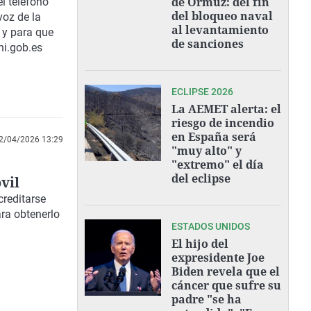
de Ormuz: del fin
el teléfono
del bloqueo naval
voz de la
al levantamiento
 y para que
de sanciones
ni.gob.es
ECLIPSE 2026
La AEMET alerta: el
riesgo de incendio
en España será
2/04/2026 13:29
"muy alto" y
"extremo" el día
del eclipse
vil
creditarse
ara obtenerlo
ESTADOS UNIDOS
El hijo del
expresidente Joe
Biden revela que el
cáncer que sufre su
padre "se ha