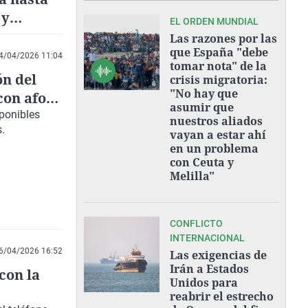
 y
EL ORDEN MUNDIAL
Las razones por las
que España "debe
4/04/2026 11:04
tomar nota" de la
ón del
crisis migratoria:
"No hay que
con aforo
asumir que
sponibles
nuestros aliados
.
vayan a estar ahí
en un problema
con Ceuta y
Melilla"
CONFLICTO
INTERNACIONAL
6/04/2026 16:52
Las exigencias de
Irán a Estados
con la
Unidos para
reabrir el estrecho