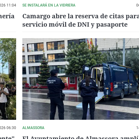
026 11:04
SE INSTALARÁ EN LA VIDRIERA
0
mería
Camargo abre la reserva de citas para
servicio móvil de DNI y pasaporte
026 06:30
ALMASSORA
1
ente"
El Ayuntamiento de Almassora amplí