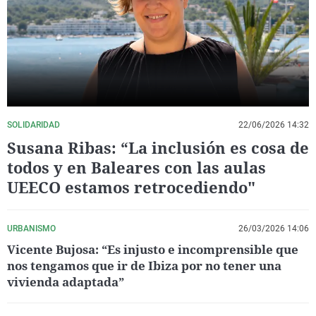
La rosa de los vientos
Caso
Extremadura
Virales
Gente viajera
Retornados
Galicia
Televisión
Como el perro y el gat
Equipo de investigaci
La Rioja
Elecciones
Operación Viuda Negr
Navarra
País Vasco
SOLIDARIDAD
22/06/2026 14:32
Susana Ribas: “La inclusión es cosa de
todos y en Baleares con las aulas
UEECO estamos retrocediendo"
URBANISMO
26/03/2026 14:06
Vicente Bujosa: “Es injusto e incomprensible que
nos tengamos que ir de Ibiza por no tener una
vivienda adaptada”