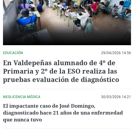
La rosa de los vientos
Caso
Extremadura
Virales
Gente viajera
Retornados
Galicia
Televisión
Como el perro y el gat
Equipo de investigaci
La Rioja
Elecciones
Operación Viuda Negr
Navarra
País Vasco
EDUCACIÓN
29/04/2026 14:56
En Valdepeñas alumnado de 4º de
Primaria y 2º de la ESO realiza las
pruebas evaluación de diagnóstico
NEGLICENCIA MÉDICA
30/03/2026 14:21
El impactante caso de José Domingo,
diagnosticado hace 21 años de una enfermedad
que nunca tuvo