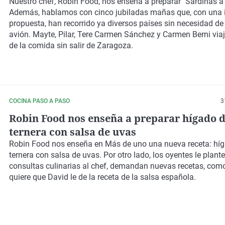
Nuestro chef,
Robin Food
, nos enseña a preparar "
Sardinas a
Además,
hablamos con cinco jubiladas
mañas que, con una 
propuesta,
han recorrido ya diversos países
sin necesidad de
avión. Mayte, Pilar, Tere Carmen Sánchez y Carmen Berni
viaj
de la comida sin salir de Zaragoza
.
COCINA PASO A PASO
3
Robin Food nos enseña a preparar hígado 
ternera con salsa de uvas
Robin Food
nos enseña en
Más de uno
una nueva receta: hí
ternera con salsa de uvas. Por otro lado, los oyentes le plant
consultas culinarias al chef, demandan nuevas recetas, com
quiere que David le de la receta de la salsa española.