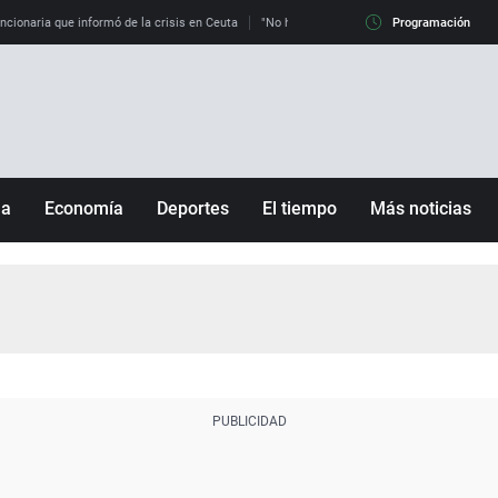
uncionaria que informó de la crisis en Ceuta
"No hay mafias, que no nos engañen": exper
Programación
ña
Economía
Deportes
El tiempo
Más noticias
Fútbol
Sociedad
Baloncesto
Mundo
Tenis
Salud
Motor
Cultura
Ciencia y Tecnología
adrid
Gastronomía
nciana
Medio ambiente