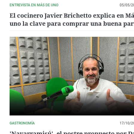
ENTREVISTA EN MÁS DE UNO
05/05/2
El cocinero Javier Brichetto explica en M
uno la clave para comprar una buena parr
"El hierro es el mejor material"
GASTRONOMÍA
17/10/2
'Navarramisú', el postre propuesto por D