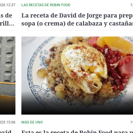
026 12:37
LAS RECETAS DE ROBIN FOOD
1
ás de
La receta de David de Jorge para pre
illa:
sopa (o crema) de calabaza y castaña
025 15:06
MÁS DE UNO
1
avid
Esta es la receta de Robin Food para 