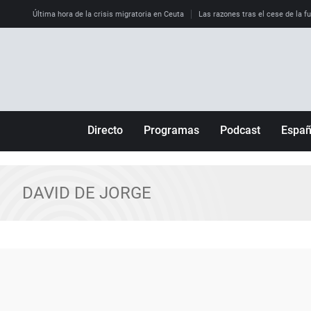
Última hora de la crisis migratoria en Ceuta
Las razones tras el cese de la f
Directo
Programas
Podcast
Espa
Más de uno
Los Perseguidos
Andalucía
Por fin
Malas decisiones
Aragón
DAVID DE JORGE
Julia en la onda
Expedientes del más allá
Baleares
La brújula
El viaje del Guernica
Cantabria
Radioestadio
Invisibles
Cataluña
Radioestadio noche
Prohibido morirse
Comunidad de M
El colegio invisible
Esto no ha pasado
Comunitat Vale