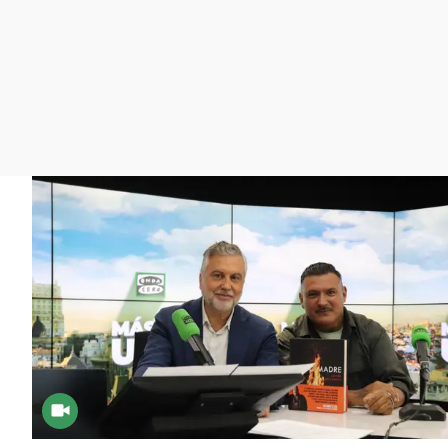
La rosa de los vientos
Caso
Extremadura
Gente viajera
Retornados
Galicia
Como el perro y el
Equipo de investigación
La Rioja
gato
Operación Viuda
Navarra
Negra
País Vasco