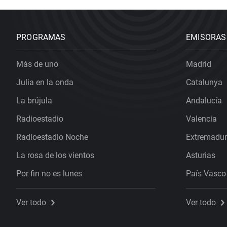
PROGRAMAS
EMISORAS
Más de uno
Madrid
Julia en la onda
Catalunya
La brújula
Andalucía
Radioestadio
Valencia
Radioestadio Noche
Extremadu
La rosa de los vientos
Asturias
Por fin no es lunes
País Vasco
Ver todo
Ver todo