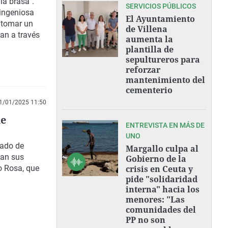
 la brasa
".
SERVICIOS PÚBLICOS
ingeniosa
El Ayuntamiento
 tomar un
de Villena
an a través
aumenta la
plantilla de
sepultureros para
reforzar
mantenimiento del
cementerio
1/01/2025 11:50
de
ENTREVISTA EN MÁS DE
UNO
gado de
Margallo culpa al
ean sus
Gobierno de la
o Rosa, que
crisis en Ceuta y
pide "solidaridad
interna" hacia los
menores: "Las
comunidades del
PP no son