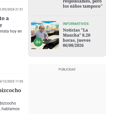
responsables, pero
los niños tampoco"
1/05/2024 21:51
to a
e
INFORMATIVOS
Noticias "La
nista hoy en
Mancha" 8.20
horas, jueves
06/08/2026
9/12/2023 11:05
bizcocho
 bizcocho
s, hablamos