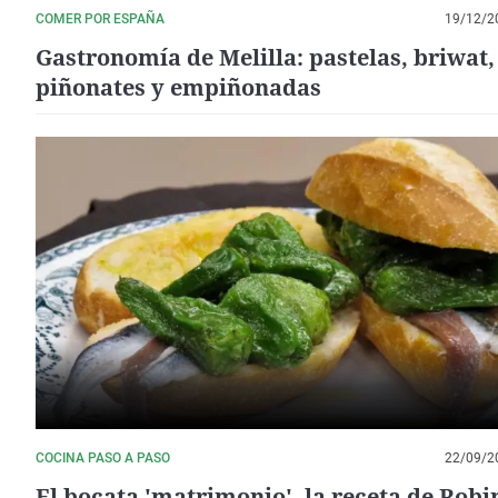
COMER POR ESPAÑA
19/12/2
Gastronomía de Melilla: pastelas, briwat,
piñonates y empiñonadas
COCINA PASO A PASO
22/09/2
El bocata 'matrimonio', la receta de Robi