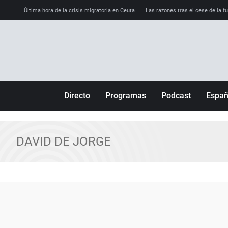
Última hora de la crisis migratoria en Ceuta
Las razones tras el cese de la f
Directo
Programas
Podcast
Espa
Más de uno
Los Perseguidos
Andalucía
Por fin
Malas decisiones
Aragón
DAVID DE JORGE
Julia en la onda
Expedientes del más allá
Baleares
La brújula
El viaje del Guernica
Cantabria
Radioestadio
Invisibles
Cataluña
Radioestadio noche
Prohibido morirse
Comunidad de M
El colegio invisible
Esto no ha pasado
Comunitat Vale