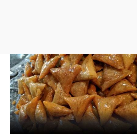
La rosa de los vientos
Caso
Extremadura
Gente viajera
Retornados
Galicia
Como el perro y el
Equipo de investigación
La Rioja
gato
Operación Viuda
Navarra
Negra
País Vasco