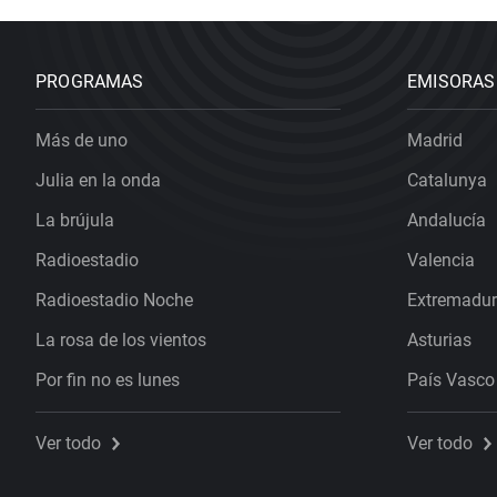
PROGRAMAS
EMISORAS
Más de uno
Madrid
Julia en la onda
Catalunya
La brújula
Andalucía
Radioestadio
Valencia
Radioestadio Noche
Extremadu
La rosa de los vientos
Asturias
Por fin no es lunes
País Vasco
Ver todo
Ver todo