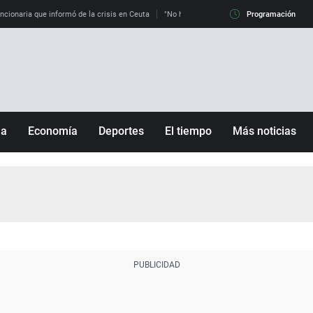
uncionaria que informó de la crisis en Ceuta
"No hay mafias, que no nos engañen": exper
Programación
ña
Economía
Deportes
El tiempo
Más noticias
Fútbol
Sociedad
Baloncesto
Mundo
Tenis
Salud
Motor
Cultura
Ciencia y Tecnología
adrid
Gastronomía
nciana
Medio ambiente