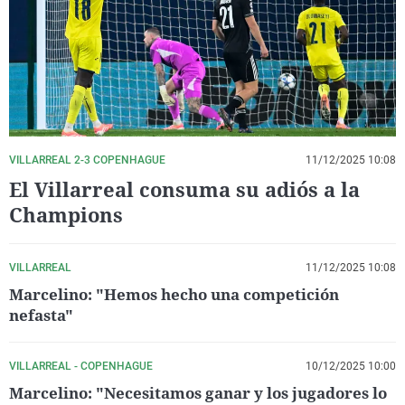
La rosa de los vientos
Caso
Extremadura
Virales
Gente viajera
Retornados
Galicia
Televisión
Como el perro y el gat
Equipo de investigaci
La Rioja
Elecciones
Operación Viuda Negr
Navarra
País Vasco
VILLARREAL 2-3 COPENHAGUE
11/12/2025 10:08
El Villarreal consuma su adiós a la
Champions
VILLARREAL
11/12/2025 10:08
Marcelino: "Hemos hecho una competición
nefasta"
VILLARREAL - COPENHAGUE
10/12/2025 10:00
Marcelino: "Necesitamos ganar y los jugadores lo