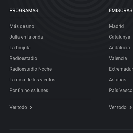
PROGRAMAS
EMISORAS
Más de uno
Madrid
Julia en la onda
Catalunya
La brújula
Andalucía
Radioestadio
Valencia
Radioestadio Noche
Extremadu
La rosa de los vientos
Asturias
Por fin no es lunes
País Vasco
Ver todo
Ver todo