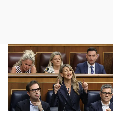
La rosa de los vientos
Caso
Extremadura
Gente viajera
Retornados
Galicia
Como el perro y el
Equipo de investigación
La Rioja
gato
Operación Viuda
Navarra
Negra
País Vasco