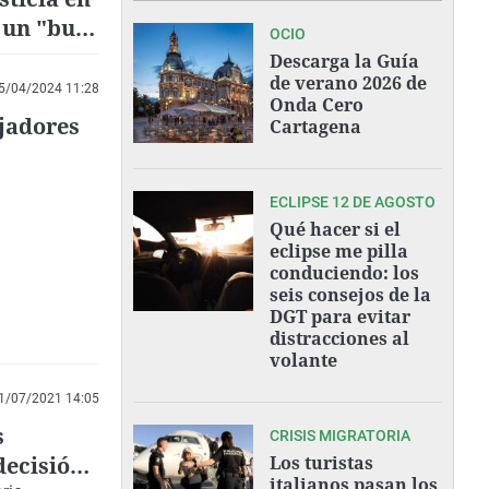
 un "bulo
OCIO
 control
Descarga la Guía
de verano 2026 de
5/04/2024 11:28
Onda Cero
ajadores
Cartagena
ECLIPSE 12 DE AGOSTO
Qué hacer si el
eclipse me pilla
conduciendo: los
seis consejos de la
DGT para evitar
distracciones al
volante
1/07/2021 14:05
s
CRISIS MIGRATORIA
decisión
Los turistas
italianos pasan los