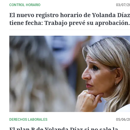
CONTROL HORARIO
03/07/2
El nuevo registro horario de Yolanda Díaz
tiene fecha: Trabajo prevé su aprobación
antes de vacaciones
DERECHOS LABORALES
05/06/2
El plan B de Yolanda Díaz si no sale la