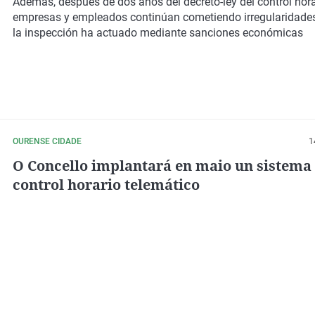
que tome con respecto a los empleados
Además, después de dos años del decreto-ley del control hora
empresas y empleados continúan cometiendo irregularidade
la inspección ha actuado mediante sanciones económicas
OURENSE CIDADE
1
O Concello implantará en maio un sistema
control horario telemático