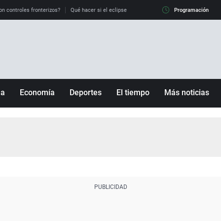
on controles fronterizos?
Qué hacer si el eclipse me pilla conduciendo
Programación
Qué tiempo 
ña
Economía
Deportes
El tiempo
Más noticias
Fútbol
Sociedad
Baloncesto
Mundo
Tenis
Salud
Motor
Cultura
Ciencia y Tecnología
adrid
Gastronomía
nciana
Medio ambiente