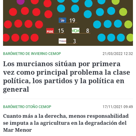
La rosa de los vientos
Caso
Extremadura
Virales
Gente viajera
Retornados
Galicia
Televisión
Como el perro y el gat
Equipo de investigaci
La Rioja
Elecciones
Operación Viuda Negr
Navarra
País Vasco
BARÓMETRO DE INVIERNO CEMOP
21/03/2022 12:32
Los murcianos sitúan por primera
vez como principal problema la clase
política, los partidos y la política en
general
BARÓMETRO OTOÑO CEMOP
17/11/2021 09:49
Cuanto más a la derecha, menos responsabilidad
se imputa a la agricultura en la degradación del
Mar Menor