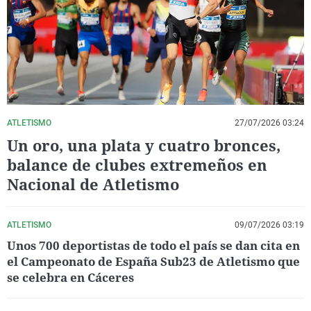
La rosa de los vientos
Caso
Extremadura
Virales
Gente viajera
Retornados
Galicia
Televisión
Como el perro y el gat
Equipo de investigaci
La Rioja
Elecciones
Operación Viuda Negr
Navarra
País Vasco
ATLETISMO
27/07/2026 03:24
Un oro, una plata y cuatro bronces,
balance de clubes extremeños en
Nacional de Atletismo
ATLETISMO
09/07/2026 03:19
Unos 700 deportistas de todo el país se dan cita en
el Campeonato de España Sub23 de Atletismo que
se celebra en Cáceres