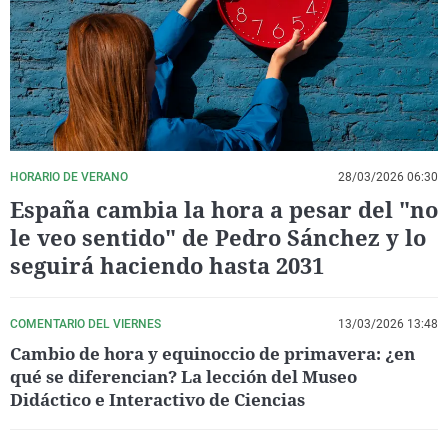
La rosa de los vientos
Caso
Extremadura
Virales
Gente viajera
Retornados
Galicia
Televisión
Como el perro y el gat
Equipo de investigaci
La Rioja
Elecciones
Operación Viuda Negr
Navarra
País Vasco
HORARIO DE VERANO
28/03/2026 06:30
España cambia la hora a pesar del "no
le veo sentido" de Pedro Sánchez y lo
seguirá haciendo hasta 2031
COMENTARIO DEL VIERNES
13/03/2026 13:48
Cambio de hora y equinoccio de primavera: ¿en
qué se diferencian? La lección del Museo
Didáctico e Interactivo de Ciencias