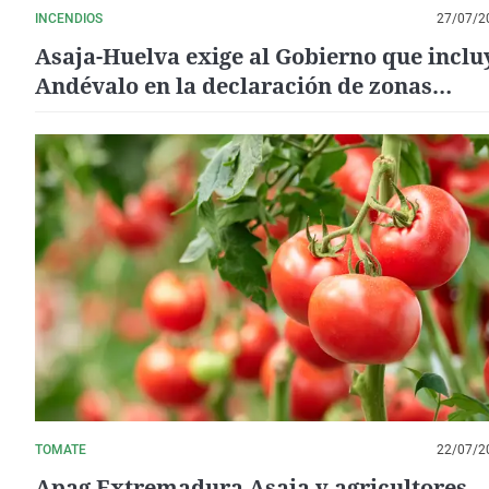
INCENDIOS
27/07/2
Asaja-Huelva exige al Gobierno que inclu
Andévalo en la declaración de zonas
catastróficas del próximo Consejo de
Ministros
TOMATE
22/07/2
Apag Extremadura Asaja y agricultores