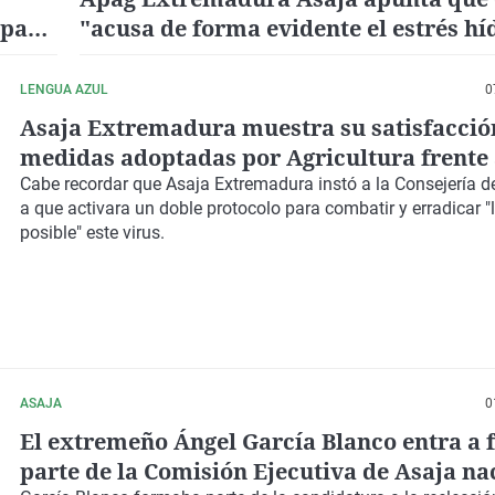
mpaña
"acusa de forma evidente el estrés hí
por las olas de calor
LENGUA AZUL
0
Asaja Extremadura muestra su satisfacción
medidas adoptadas por Agricultura frente 
lengua azul
Cabe recordar que Asaja Extremadura instó a la Consejería de
a que activara un doble protocolo para combatir y erradicar 
posible" este virus.
ASAJA
0
El extremeño Ángel García Blanco entra a
parte de la Comisión Ejecutiva de Asaja na