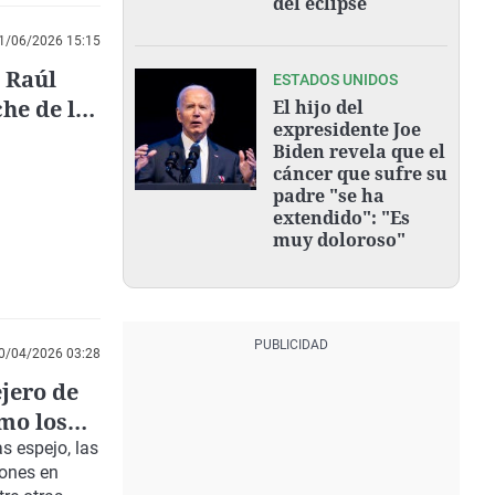
del eclipse
1/06/2026 15:15
 Raúl
ESTADOS UNIDOS
he de la
El hijo del
expresidente Joe
Biden revela que el
cáncer que sufre su
padre "se ha
extendido": "Es
muy doloroso"
0/04/2026 03:28
jero de
mo los
as espejo, las
iones en