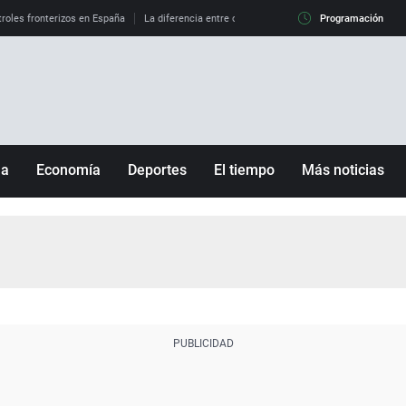
roles fronterizos en España
La diferencia entre observar el eclipse al 99% y al 100%
Programación
ña
Economía
Deportes
El tiempo
Más noticias
Fútbol
Sociedad
Baloncesto
Mundo
Tenis
Salud
Motor
Cultura
Ciencia y Tecnología
adrid
Gastronomía
nciana
Medio ambiente