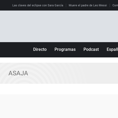
Las claves del eclipse con Sara García
Muere el padre de Leo Messi
Cont
Directo
Programas
Podcast
Espa
Más de uno
Los Perseguidos
Andalucía
Por fin
Malas decisiones
Aragón
ASAJA
Julia en la onda
Expedientes del más allá
Baleares
La brújula
El viaje del Guernica
Cantabria
Radioestadio
Invisibles
Cataluña
Radioestadio noche
Prohibido morirse
Comunidad de M
El colegio invisible
Esto no ha pasado
Comunitat Vale