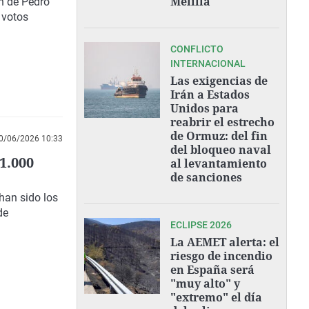
Melilla"
ón de Pedro
 votos
CONFLICTO
INTERNACIONAL
Las exigencias de
Irán a Estados
Unidos para
reabrir el estrecho
de Ormuz: del fin
0/06/2026 10:33
del bloqueo naval
1.000
al levantamiento
de sanciones
han sido los
de
ECLIPSE 2026
La AEMET alerta: el
riesgo de incendio
en España será
"muy alto" y
"extremo" el día