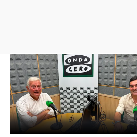
La rosa de los vientos
Caso
Extremadura
Gente viajera
Retornados
Galicia
Como el perro y el
Equipo de investigación
La Rioja
gato
Operación Viuda
Navarra
Negra
País Vasco