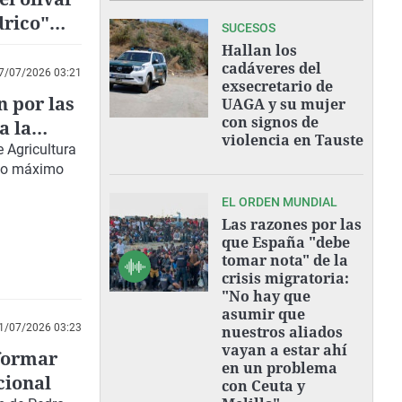
drico"
SUCESOS
Hallan los
cadáveres del
7/07/2026 03:21
exsecretario de
 por las
UAGA y su mujer
con signos de
a la
violencia en Tauste
 Agricultura
"lo máximo
EL ORDEN MUNDIAL
Las razones por las
que España "debe
tomar nota" de la
crisis migratoria:
"No hay que
asumir que
1/07/2026 03:23
nuestros aliados
vayan a estar ahí
 formar
en un problema
cional
con Ceuta y