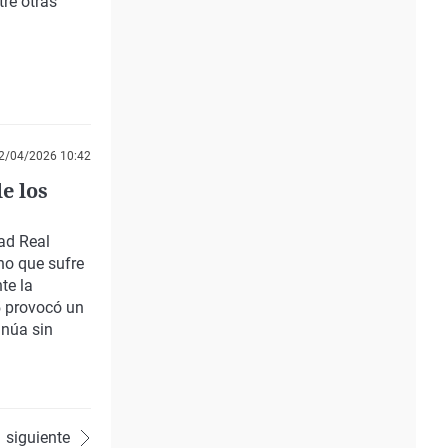
re otras
2/04/2026 10:42
e los
ad Real
no que sufre
te la
5 provocó un
inúa sin
siguiente