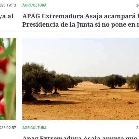
026 19:13
AGRICULTURA
2
ya al
APAG Extremadura Asaja acampará f
Presidencia de la Junta si no pone en
ayudas para el sector del cereal
026 02:57
AGRICULTURA
2
Apag Extremadura Asaja apunta que e