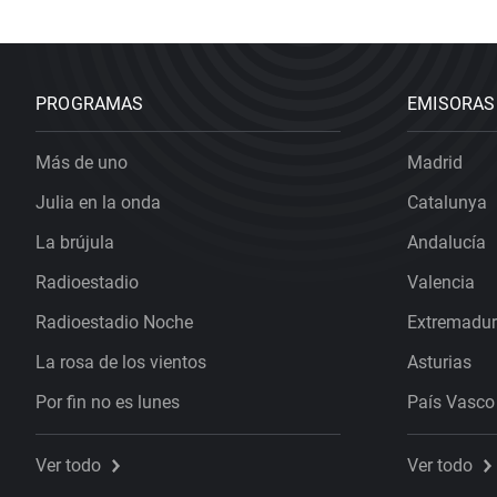
PROGRAMAS
EMISORAS
Más de uno
Madrid
Julia en la onda
Catalunya
La brújula
Andalucía
Radioestadio
Valencia
Radioestadio Noche
Extremadu
La rosa de los vientos
Asturias
Por fin no es lunes
País Vasco
Ver todo
Ver todo