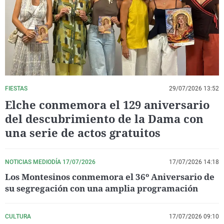
La rosa de los vientos
Caso
Extremadura
Virales
Gente viajera
Retornados
Galicia
Televisión
Como el perro y el gat
Equipo de investigaci
La Rioja
Elecciones
Operación Viuda Negr
Navarra
País Vasco
FIESTAS
29/07/2026 13:52
Elche conmemora el 129 aniversario
del descubrimiento de la Dama con
una serie de actos gratuitos
NOTICIAS MEDIODÍA 17/07/2026
17/07/2026 14:18
Los Montesinos conmemora el 36º Aniversario de
su segregación con una amplia programación
CULTURA
17/07/2026 09:10