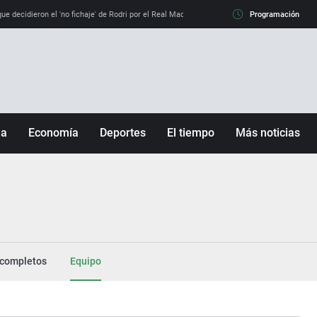
e decidieron el 'no fichaje' de Rodri por el Real Madrid y su 'sí' al Barça
Programación
La llamada de
ña
Economía
Deportes
El tiempo
Más noticias
Fútbol
Sociedad
Baloncesto
Mundo
Tenis
Salud
Motor
Cultura
Ciencia y Tecnología
completos
Equipo
adrid
Gastronomía
nciana
Medio ambiente