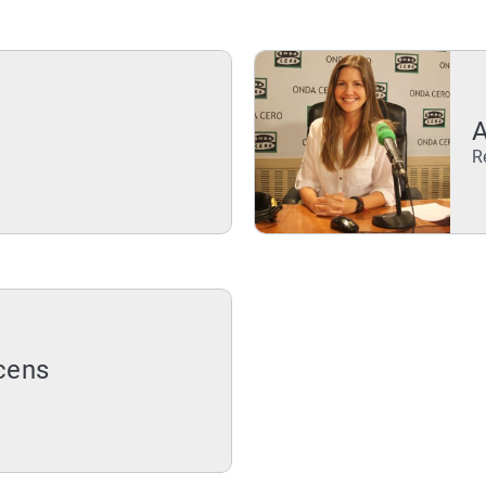
R
cens