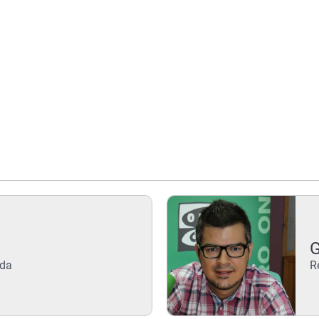
G
nda
R