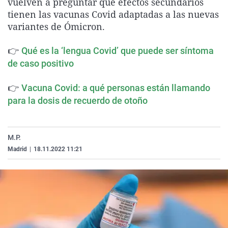
vuelven a preguntar qué efectos secundarios
La rosa de los vientos
Caso
Extremadura
Virales
tienen las vacunas Covid adaptadas a las nuevas
variantes de Ómicron.
Gente viajera
Retornados
Galicia
Televisión
Como el perro y el gat
Equipo de investigaci
La Rioja
Elecciones
👉
Qué es la ‘lengua Covid’ que puede ser síntoma
Operación Viuda Negr
Navarra
de caso positivo
País Vasco
👉
Vacuna Covid: a qué personas están llamando
para la dosis de recuerdo de otoño
M.P.
Madrid
|
18.11.2022 11:21