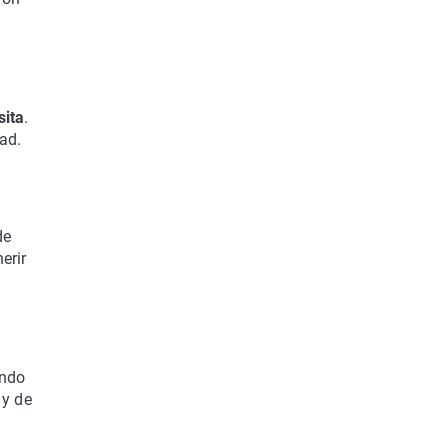
sita
.
ad.
de
erir
ando
 y de