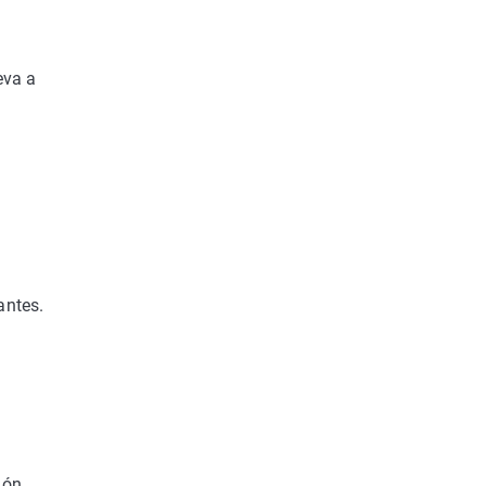
eva a
antes.
ión