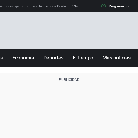
uncionaria que informó de la crisis en Ceuta
"No hay mafias, que no nos engañen": exper
Programación
ña
Economía
Deportes
El tiempo
Más noticias
Fútbol
Sociedad
Baloncesto
Mundo
Tenis
Salud
Motor
Cultura
Ciencia y Tecnología
adrid
Gastronomía
nciana
Medio ambiente