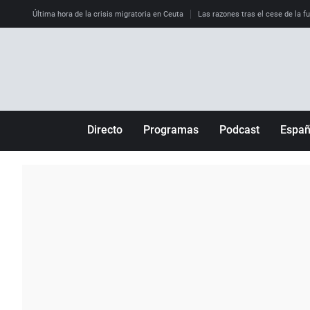
Última hora de la crisis migratoria en Ceuta
Las razones tras el cese de la f
Directo
Programas
Podcast
Espa
Más de uno
Los Perseguidos
Andalucía
Por fin
Malas decisiones
Aragón
Julia en la onda
Expedientes del más allá
Baleares
La brújula
El viaje del Guernica
Cantabria
Radioestadio
Invisibles
Cataluña
Radioestadio noche
Prohibido morirse
Comunidad de M
El colegio invisible
Esto no ha pasado
Comunitat Vale