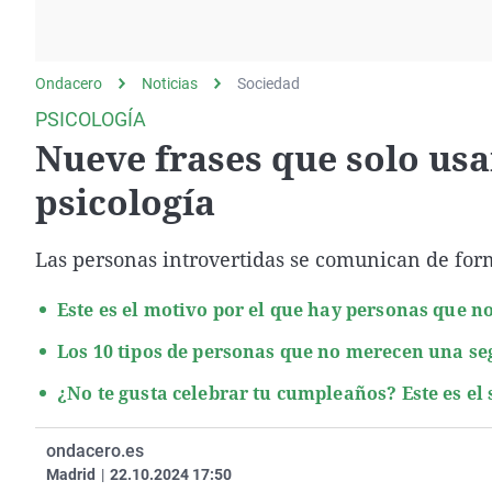
La rosa de los vientos
Caso
Extremadura
Gente viajera
Retornados
Galicia
Ondacero
Noticias
Como el perro y el
Sociedad
Equipo de investigación
La Rioja
gato
PSICOLOGÍA
Operación Viuda
Navarra
Nueve frases que solo usan
Negra
País Vasco
psicología
Las personas introvertidas se comunican de form
Este es el motivo por el que hay personas que n
Los 10 tipos de personas que no merecen una se
¿No te gusta celebrar tu cumpleaños? Este es el 
ondacero.es
Madrid
|
22.10.2024 17:50