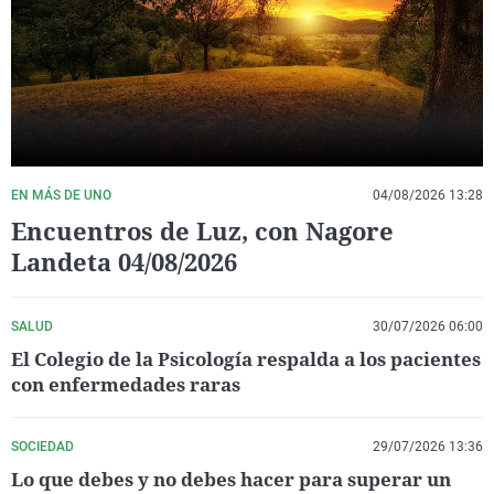
La rosa de los vientos
Caso
Extremadura
Virales
Gente viajera
Retornados
Galicia
Televisión
Como el perro y el gat
Equipo de investigaci
La Rioja
Elecciones
Operación Viuda Negr
Navarra
País Vasco
EN MÁS DE UNO
04/08/2026 13:28
Encuentros de Luz, con Nagore
Landeta 04/08/2026
SALUD
30/07/2026 06:00
El Colegio de la Psicología respalda a los pacientes
con enfermedades raras
SOCIEDAD
29/07/2026 13:36
Lo que debes y no debes hacer para superar un