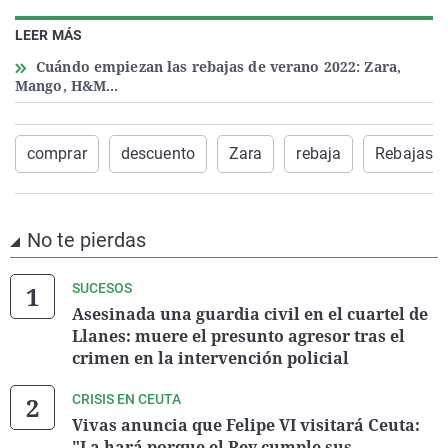
LEER MÁS
Cuándo empiezan las rebajas de verano 2022: Zara,
Mango, H&M...
comprar
descuento
Zara
rebaja
Rebajas d
No te pierdas
SUCESOS
Asesinada una guardia civil en el cuartel de
Llanes: muere el presunto agresor tras el
crimen en la intervención policial
CRISIS EN CEUTA
Vivas anuncia que Felipe VI visitará Ceuta:
"La hará porque el Rey cumple sus