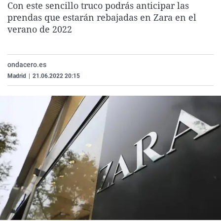
Con este sencillo truco podrás anticipar las
La rosa de los vientos
Caso
Extremadura
Virales
prendas que estarán rebajadas en Zara en el
Gente viajera
Retornados
Galicia
Televisión
verano de 2022
Como el perro y el gat
Equipo de investigaci
La Rioja
Elecciones
Operación Viuda Negr
Navarra
ondacero.es
Madrid
|
21.06.2022 20:15
País Vasco