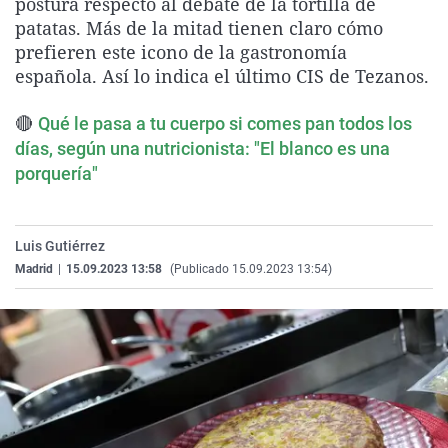
postura respecto al debate de la tortilla de
La rosa de los vientos
Caso
Extremadura
Virales
patatas. Más de la mitad tienen claro cómo
prefieren este icono de la gastronomía
Gente viajera
Retornados
Galicia
Televisión
española. Así lo indica el último CIS de Tezanos.
Como el perro y el gat
Equipo de investigaci
La Rioja
Elecciones
🔴
Operación Viuda Negr
Navarra
Qué le pasa a tu cuerpo si comes pan todos los
días, según una nutricionista: "El blanco es una
País Vasco
porquería"
Luis Gutiérrez
Madrid
|
15.09.2023 13:58
(Publicado 15.09.2023 13:54)