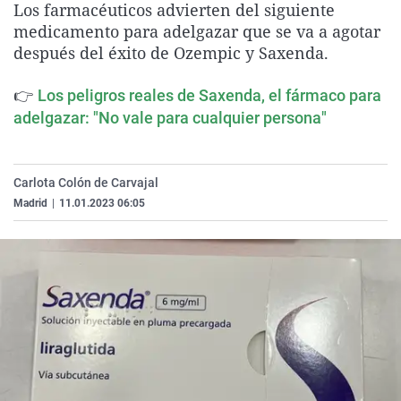
Los farmacéuticos advierten del siguiente
La rosa de los vientos
Caso
Extremadura
Virales
medicamento para adelgazar que se va a agotar
Gente viajera
Retornados
Galicia
Televisión
después del éxito de Ozempic y Saxenda.
Como el perro y el gat
Equipo de investigaci
La Rioja
Elecciones
👉
Los peligros reales de Saxenda, el fármaco para
Operación Viuda Negr
Navarra
adelgazar: "No vale para cualquier persona"
País Vasco
Carlota Colón de Carvajal
Madrid
|
11.01.2023 06:05