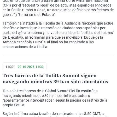
Gobierno que denuncie a Israel ante la Corte Penal Internacional
(CPI) por el "secuestro ilegal" de los activistas españoles enrolados
en la flotilla rumbo a Gaza, un acto que ha definido como "crimen de
guerra" y "terrorismo de Estado".
También ha instado a la Fiscalía de la Audiencia Nacional que actúe
de oficio e investigue la retención de ciudadanos españoles por
parte del ejército hebreo y ha vuelto a criticar la "política de titulares"
del Ejecutivo, al recriminar para qué se movilizó al buque de la
Armada española 'Furor' si al final no ha escoltado a las
embarcaciones de la flotilla.
11:33
02-10-2025 11:33
Tres barcos de la flotilla Sumud siguen
navegando mientras 39 han sido abordados
Tan solo tres barcos de la Global Sumud Flotilla continúan
navegando mientras que 39 han sido interceptados o
"aparentemente interceptados", según la página de rastreo de la
propia flotilla.
Según la última actualización del rastreador a las 8.50 GMT, la