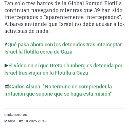
Tan solo tres barcos de la Global Sumud Flotilla
La rosa de los vientos
Caso
Extremadura
Virales
continúan navegando mientras que 39 han sido
Gente viajera
Retornados
Galicia
Televisión
interceptados o "aparentemente interceptados".
Albares entiende que Israel no debe acusar a los
Como el perro y el gat
Equipo de investigaci
La Rioja
Elecciones
activistas de nada.
Operación Viuda Negr
Navarra
❓
Qué pasa ahora con los detenidos tras interceptar
País Vasco
Israel la flotilla cerca de Gaza
▶️
El vídeo en el que Greta Thunberg es detenida por
Israel tras viajar en la Flotilla a Gaza
📻
Carlos Alsina: "No termino de comprender la
irritación que supone que se haga esta misión"
ondacero.es
Madrid
|
02.10.2025 21:43