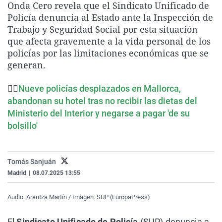
Onda Cero revela que el Sindicato Unificado de
La rosa de los vientos
Caso
Extremadura
Virales
Policía denuncia al Estado ante la Inspección de
Gente viajera
Retornados
Galicia
Televisión
Trabajo y Seguridad Social por esta situación
que afecta gravemente a la vida personal de los
Como el perro y el gat
Equipo de investigaci
La Rioja
Elecciones
policías por las limitaciones económicas que se
Operación Viuda Negr
Navarra
generan.
País Vasco
👮‍♂️
Nueve policías desplazados en Mallorca,
abandonan su hotel tras no recibir las dietas del
Ministerio del Interior y negarse a pagar 'de su
bolsillo'
Tomás Sanjuán
Madrid
|
08.07.2025 13:55
Audio: Arantza Martín / Imagen: SUP (EuropaPress)
El
Sindicato Unificado de Policía
(SUP) denuncia a