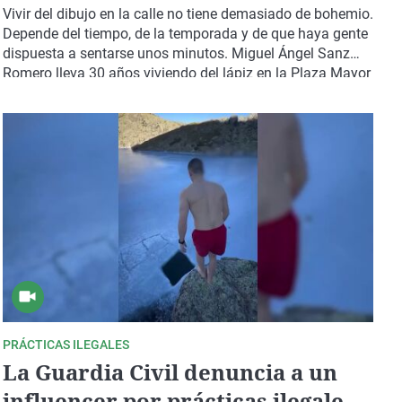
"Empecé dibujando caricaturas
Vivir del dibujo en la calle no tiene demasiado de bohemio.
de mis profesores"
Depende del tiempo, de la temporada y de que haya gente
dispuesta a sentarse unos minutos. Miguel Ángel Sanz
Romero lleva 30 años viviendo del lápiz en la Plaza Mayor
de Madrid. Su historia empieza mucho antes de instalar
su silla en la plaza: empezó en clase, haciendo caricaturas
a profesores mientras se aburría en el colegio.
PRÁCTICAS ILEGALES
La Guardia Civil denuncia a un
influencer por prácticas ilegales