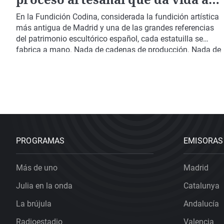
los famosos "cabezones"
En la Fundición Codina, considerada la fundición artística
más antigua de Madrid y una de las grandes referencias
del patrimonio escultórico español, cada estatuilla se
fabrica a mano. Nada de cadenas de producción. Nada de
máquinas automáticas.
PROGRAMAS
EMISORAS
Más de uno
Madrid
Julia en la onda
Catalunya
La brújula
Andalucía
Radioestadio
Valencia