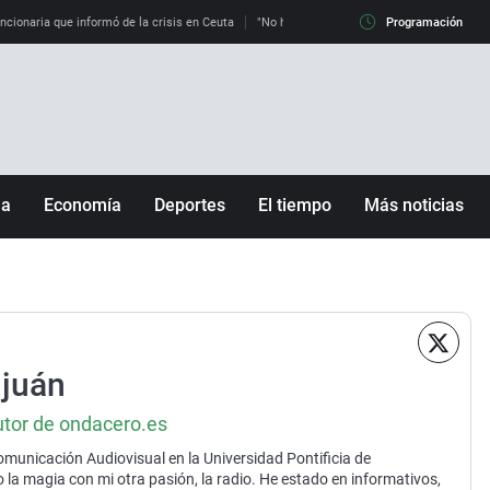
uncionaria que informó de la crisis en Ceuta
"No hay mafias, que no nos engañen": exper
Programación
ña
Economía
Deportes
El tiempo
Más noticias
Fútbol
Sociedad
Baloncesto
Mundo
Tenis
Salud
Motor
Cultura
juán
Ciencia y Tecnología
adrid
Gastronomía
utor de ondacero.es
municación Audiovisual en la Universidad Pontificia de
nciana
Medio ambiente
a magia con mi otra pasión, la radio. He estado en informativos,