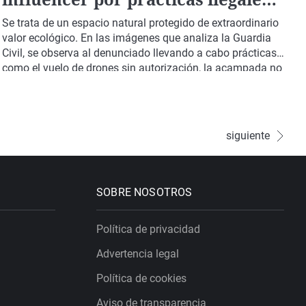
en el Parque Regional de Gredos
Se trata de un espacio natural protegido de extraordinario
valor ecológico. En las imágenes que analiza la Guardia
Civil, se observa al denunciado llevando a cabo prácticas
como el vuelo de drones sin autorización, la acampada no
permitida en zonas protegidas y el baño en lagunas
glaciares.
siguiente
SOBRE NOSOTROS
Política de privacidad
Advertencia legal
Política de cookies
Aviso de transparencia