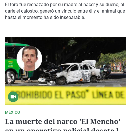
animal doméstico en esta finca de
El toro fue rechazado por su madre al nacer y su dueño, al
San Sebastián de los Reyes: "Me lo
darle el calostro, generó un vínculo entre él y el animal que
hasta el momento ha sido inseparable.
encontré viendo la tele"
MÉXICO
La muerte del narco 'El Mencho'
en un operativo policial desata la