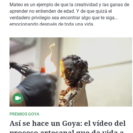
quieres vivir feliz es
Mateo es un ejemplo de que la creatividad y las ganas de
imprescindible tener algo que te
aprender no entienden de edad. Y de que quizá el
verdadero privilegio sea encontrar algo que te siga
motive"
emocionando después de toda una vida.
PREMIOS GOYA
Así se hace un Goya: el vídeo del
proceso artesanal que da vida a