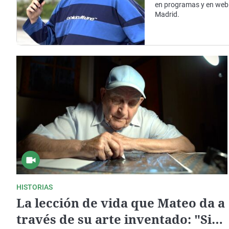
La rosa de los vientos
Caso
Extremadura
en programas y en web.
Madrid.
Gente viajera
Retornados
Galicia
Como el perro y el
Equipo de investigación
La Rioja
gato
Operación Viuda
Navarra
Negra
País Vasco
HISTORIAS
La lección de vida que Mateo da a
través de su arte inventado: "Si