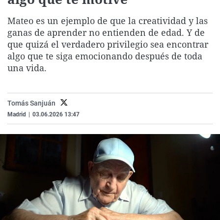
La rosa de los vientos
Caso
Extremadura
Virales
Mateo es un ejemplo de que la creatividad y las
Gente viajera
Retornados
Galicia
Televisión
ganas de aprender no entienden de edad. Y de
Como el perro y el gat
Equipo de investigaci
La Rioja
Elecciones
que quizá el verdadero privilegio sea encontrar
algo que te siga emocionando después de toda
Operación Viuda Negr
Navarra
una vida.
País Vasco
Tomás Sanjuán
Madrid
|
03.06.2026 13:47