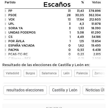
Escaños
Partido
%
Votos
PP
31
31,43
378.896
PSOE
28
30,05
362.304
VOX
13
17,64
212.605
UPL
3
4,3
51.878
SORIA YA
3
1,53
18.390
UNIDAS PODEMOS
1
5,08
61.290
CS
1
4,49
54.186
POR ÁVILA
1
1,15
13.854
ESPAÑA VACIADA
0
1,62
19.495
PACMA
0
0,53
6.438
PCAS-TC-RC
0
0,23
2.815
C.Bierzo - BEX
0
0,21
2.508
Z. DECIDE
0
0,17
2.076
Resultado de las elecciones de Castilla y León en:
PCTE
0
0,11
1.344
PUM+J
0
0,09
1.113
Valladolid
Burgos
Salamanca
León
Palencia
Zamora
PREPAL
0
0,08
989
POR ZAMORA
0
0,07
802
EB
0
0,05
623
centrados
0
0,04
492
resultados elecciones
Castilla y León
Noticias Últ
URCyL
0
0,03
393
FE de las JONS
0
0,03
314
VOLT
0
0,02
265
TAB
0
0,01
154