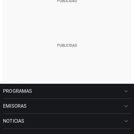
PUEDE
0
0,01
114
DESPIERTA
0
0,01
113
PP.CC.AL
0
0,01
23
PYC
0
0
0
PROGRAMAS
EMISORAS
NOTICIAS