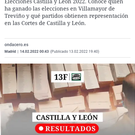
Elecciones Castilla y León 2022. Conoce quién
La rosa de los vientos
Caso
Extremadura
Virales
ha ganado las elecciones en Villamayor de
Treviño y qué partidos obtienen representación
Gente viajera
Retornados
Galicia
Televisión
en las Cortes de Castilla y León.
Como el perro y el gat
Equipo de investigaci
La Rioja
Elecciones
Operación Viuda Negr
Navarra
ondacero.es
País Vasco
Madrid
|
14.02.2022 00:43
(Publicado 13.02.2022 19:40)