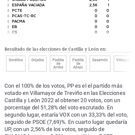
ESPAÑA VACIADA
2,56
1
PCTE
0
0
PCAS-TC-RC
0
0
PACMA
0
0
EB
0
0
CS
0
0
Resultado de las elecciones de Castilla y León en:
Sordillos
Grijalba
Padilla
Padilla
Sasamón
Villegas
de
de
Arriba
Abajo
Con el 100% de los votos, PP es el el partido más
votado en Villamayor de Treviño en las Elecciones
Castilla y León 2022 al obtener 20 votos, con un
porcentaje del 51,28% del voto escrutado. En
segundo lugar, estaría VOX con un 33,33% del voto,
seguido de PSOE (7,69)%. En cuarto lugar quedaría
UP, con un 2,56% de los votos, seguido de