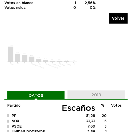
Votos en blanco:
1
2,56%
Votos nulos:
0
0%
Volver
2019
DATOS
Escaños
Partido
%
Votos
PP
51,28
20
VOX
33,33
13
PSOE
7,69
3
UNIDAS PODEMOS
2,56
1