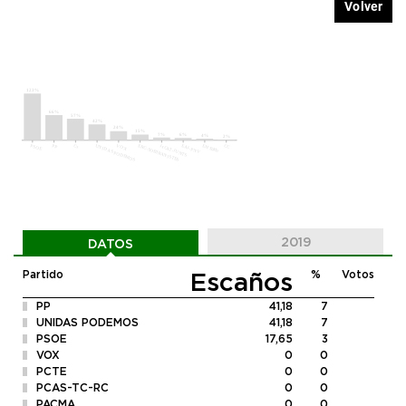
Volver
2019
DATOS
Escaños
Partido
%
Votos
PP
41,18
7
UNIDAS PODEMOS
41,18
7
PSOE
17,65
3
VOX
0
0
PCTE
0
0
PCAS-TC-RC
0
0
PACMA
0
0