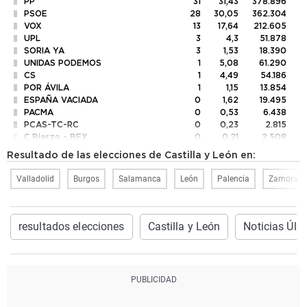
PP
31
31,43
378.896
PSOE
28
30,05
362.304
VOX
13
17,64
212.605
UPL
3
4,3
51.878
SORIA YA
3
1,53
18.390
UNIDAS PODEMOS
1
5,08
61.290
CS
1
4,49
54.186
POR ÁVILA
1
1,15
13.854
ESPAÑA VACIADA
0
1,62
19.495
PACMA
0
0,53
6.438
PCAS-TC-RC
0
0,23
2.815
C.Bierzo - BEX
0
0,21
2.508
Z. DECIDE
0
0,17
2.076
Resultado de las elecciones de Castilla y León en:
PCTE
0
0,11
1.344
PUM+J
0
0,09
1.113
Valladolid
Burgos
Salamanca
León
Palencia
Zamora
PREPAL
0
0,08
989
POR ZAMORA
0
0,07
802
EB
0
0,05
623
centrados
0
0,04
492
resultados elecciones
Castilla y León
Noticias Últ
URCyL
0
0,03
393
FE de las JONS
0
0,03
314
VOLT
0
0,02
265
TAB
0
0,01
154
PUEDE
0
0,01
114
DESPIERTA
0
0,01
113