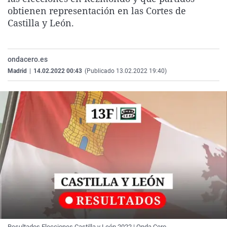
La rosa de los vientos
Caso
Extremadura
Virales
obtienen representación en las Cortes de
Castilla y León.
Gente viajera
Retornados
Galicia
Televisión
Como el perro y el gat
Equipo de investigaci
La Rioja
Elecciones
ondacero.es
Operación Viuda Negr
Navarra
Madrid
|
14.02.2022 00:43
(Publicado 13.02.2022 19:40)
País Vasco
Resultados Elecciones Castilla y León 2022 | Onda Cero