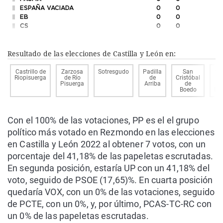
ESPAÑA VACIADA
0
0
EB
0
0
CS
0
0
Resultado de las elecciones de Castilla y León en:
Castrillo de
Zarzosa
Sotresgudo
Padilla
San
Sa
Riopisuerga
de Río
de
Cristóbal
Cr
Pisuerga
Arriba
de
d
Boedo
Bo
Con el 100% de las votaciones, PP es el el grupo
político más votado en Rezmondo en las elecciones
en Castilla y León 2022 al obtener 7 votos, con un
porcentaje del 41,18% de las papeletas escrutadas.
En segunda posición, estaría UP con un 41,18% del
voto, seguido de PSOE (17,65)%. En cuarta posición
quedaría VOX, con un 0% de las votaciones, seguido
de PCTE, con un 0%, y, por último, PCAS-TC-RC con
un 0% de las papeletas escrutadas.