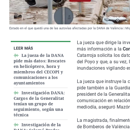
Estado en el que quedó una de las autovías afectadas por la DANA de València | Mi
La jueza que dirige la inv
LEER MÁS
más información a la
Con
La jueza de la DANA
Catarroja solicita los da
pide más datos: Rescates
del Poyo y que, a su vez,
en helicóptero, hora y
inundaciones vigilando e
miembros del CECOPI y
comunicaciones a los
La jueza que instruye la 
ayuntamientos
pide también a la Guardia
Investigación DANA:
president de la Generalita
Cargos de la Generalitat
comunicación en relació
tenían un grupo de
mediodía, aseguró Mazón
seguimiento, según una
técnica
La magistrada, finalmente
Investigación de la
de Bomberos de València