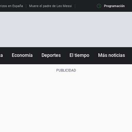
erizos en España
Muere el padre de Leo Messi
La diferencia entre observar el eclip
Programación
ña
Economía
Deportes
El tiempo
Más noticias
Fútbol
Sociedad
Baloncesto
Mundo
Tenis
Salud
Motor
Cultura
Ciencia y Tecnología
adrid
Gastronomía
nciana
Medio ambiente