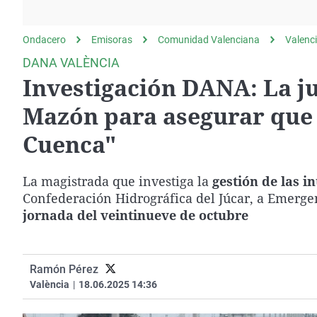
La rosa de los vientos
Caso
Extremadura
Gente viajera
Retornados
Galicia
Ondacero
Emisoras
Comunidad Valenciana
Valenc
Como el perro y el
Equipo de investigación
La Rioja
DANA VALÈNCIA
gato
Investigación DANA: La ju
Operación Viuda
Navarra
Negra
País Vasco
Mazón para asegurar que 
Cuenca"
La magistrada que investiga la
gestión de las 
Confederación Hidrográfica del Júcar, a Emergen
jornada del veintinueve de octubre
Ramón Pérez
València
|
18.06.2025 14:36