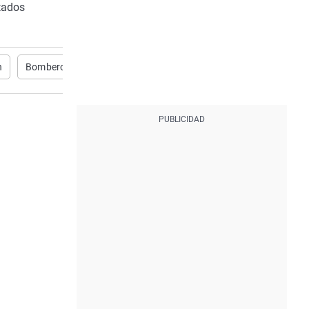
tados
n
Bomberos Valencia
Dana
ayudas DANA
emergenci