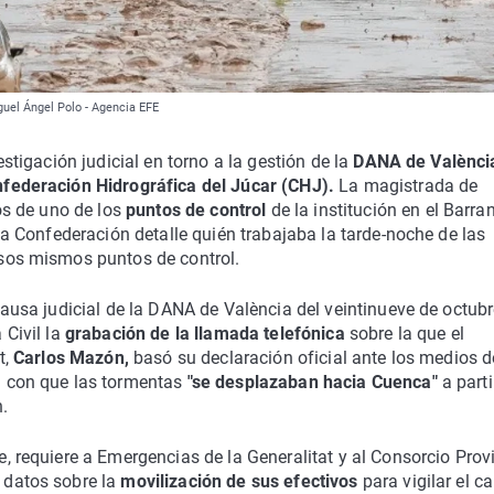
guel Ángel Polo - Agencia EFE
estigación judicial en torno a la gestión de la
DANA de Valènci
federación Hidrográfica del Júcar (CHJ).
La magistrada de
tos de uno de los
puntos de control
de la institución en el Barra
 la Confederación detalle quién trabajaba la tarde-noche de las
sos mismos puntos de control.
causa judicial de la DANA de València del veintinueve de octub
 Civil la
grabación de la llamada telefónica
sobre la que el
t,
Carlos Mazón,
basó su declaración oficial ante los medios d
n con que las tormentas
"se desplazaban hacia Cuenca"
a parti
.
, requiere a Emergencias de la Generalitat y al Consorcio Prov
 datos sobre la
movilización de sus efectivos
para vigilar el c