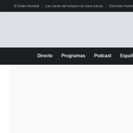
El Orden Mundial
Las claves del eclipse con Sara García
Controles front
Directo
Programas
Podcast
Espa
Más de uno
Los Perseguidos
Andalucía
Por fin
Malas decisiones
Aragón
Julia en la onda
Expedientes del más allá
Baleares
La brújula
El viaje del Guernica
Cantabria
Radioestadio
Invisibles
Cataluña
Radioestadio noche
Prohibido morirse
Comunidad de M
El colegio invisible
Esto no ha pasado
Comunitat Vale