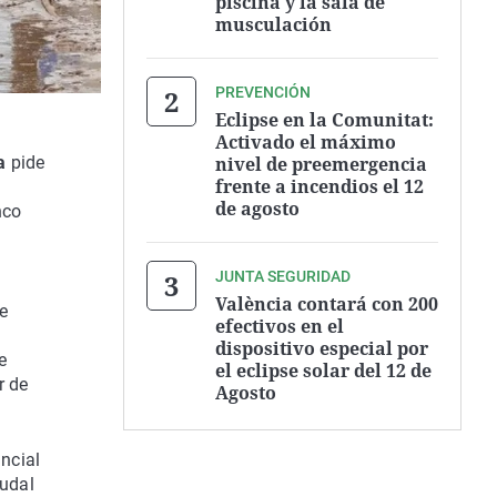
piscina y la sala de
musculación
PREVENCIÓN
Eclipse en la Comunitat:
Activado el máximo
nivel de preemergencia
a
pide
frente a incendios el 12
de agosto
nco
JUNTA SEGURIDAD
València contará con 200
re
efectivos en el
dispositivo especial por
e
el eclipse solar del 12 de
r de
Agosto
incial
audal