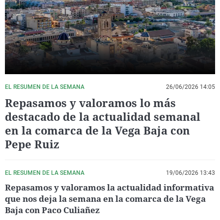
La rosa de los vientos
Caso
Extremadura
Virales
Gente viajera
Retornados
Galicia
Televisión
Como el perro y el gat
Equipo de investigaci
La Rioja
Elecciones
Operación Viuda Negr
Navarra
País Vasco
EL RESUMEN DE LA SEMANA
26/06/2026 14:05
Repasamos y valoramos lo más
destacado de la actualidad semanal
en la comarca de la Vega Baja con
Pepe Ruiz
EL RESUMEN DE LA SEMANA
19/06/2026 13:43
Repasamos y valoramos la actualidad informativa
que nos deja la semana en la comarca de la Vega
Baja con Paco Culiañez