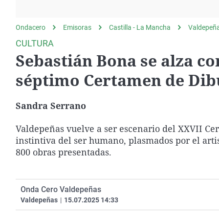
La rosa de los vientos
Caso
Extremadura
Gente viajera
Retornados
Galicia
Ondacero
Emisoras
Castilla - La Mancha
Valdepeñ
Como el perro y el
Equipo de investigación
La Rioja
CULTURA
gato
Sebastián Bona se alza co
Operación Viuda
Navarra
Negra
País Vasco
séptimo Certamen de Dibu
Sandra Serrano
Valdepeñas vuelve a ser escenario del XXVII Cer
instintiva del ser humano, plasmados por el art
800 obras presentadas.
Onda Cero Valdepeñas
Valdepeñas
|
15.07.2025 14:33