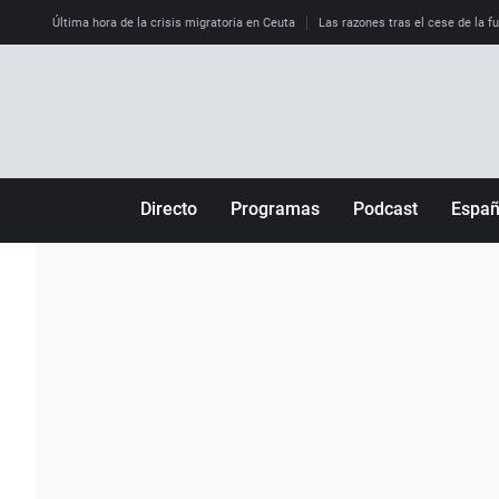
Última hora de la crisis migratoria en Ceuta
Las razones tras el cese de la f
Directo
Programas
Podcast
Espa
Más de uno
Los Perseguidos
Andalucía
Por fin
Malas decisiones
Aragón
Julia en la onda
Expedientes del más allá
Baleares
La brújula
El viaje del Guernica
Cantabria
Radioestadio
Invisibles
Cataluña
Radioestadio noche
Prohibido morirse
Comunidad de M
El colegio invisible
Esto no ha pasado
Comunitat Vale