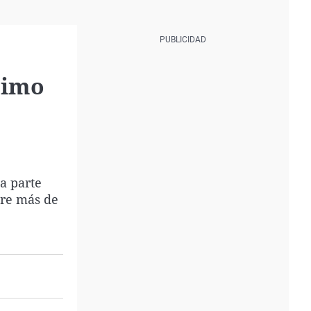
simo
a parte
tre más de