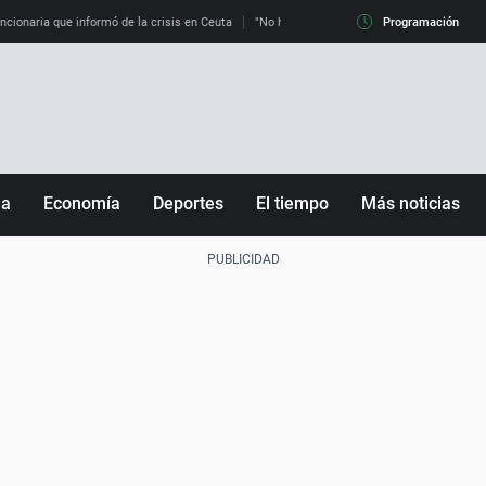
uncionaria que informó de la crisis en Ceuta
"No hay mafias, que no nos engañen": exper
Programación
ña
Economía
Deportes
El tiempo
Más noticias
Fútbol
Sociedad
Baloncesto
Mundo
Tenis
Salud
Motor
Cultura
Ciencia y Tecnología
adrid
Gastronomía
nciana
Medio ambiente