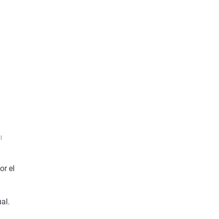
|
or el
al.