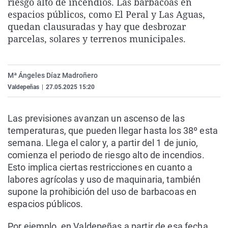
riesgo alto de incendios. Las barbacoas en
La rosa de los vientos
Caso
Extremadura
Virales
espacios públicos, como El Peral y Las Aguas,
quedan clausuradas y hay que desbrozar
Gente viajera
Retornados
Galicia
Televisión
parcelas, solares y terrenos municipales.
Como el perro y el gat
Equipo de investigaci
La Rioja
Elecciones
Operación Viuda Negr
Navarra
Mª Ángeles Díaz Madroñero
País Vasco
Valdepeñas
|
27.05.2025 15:20
Las previsiones avanzan un ascenso de las
temperaturas, que pueden llegar hasta los 38º esta
semana. Llega el calor y, a partir del 1 de junio,
comienza el periodo de riesgo alto de incendios.
Esto implica ciertas restricciones en cuanto a
labores agrícolas y uso de maquinaria, también
supone la prohibición del uso de barbacoas en
espacios públicos.
Por ejemplo, en Valdepeñas a partir de esa fecha