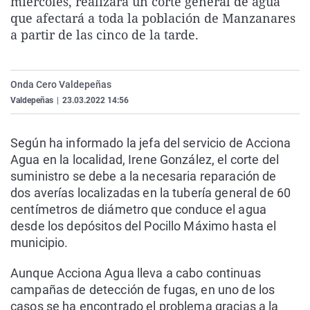
miércoles, realizará un corte general de agua
La rosa de los vientos
Caso
Extremadura
Virales
que afectará a toda la población de Manzanares
a partir de las cinco de la tarde.
Gente viajera
Retornados
Galicia
Televisión
Como el perro y el gat
Equipo de investigaci
La Rioja
Elecciones
Operación Viuda Negr
Navarra
Onda Cero Valdepeñas
Valdepeñas
|
23.03.2022 14:56
País Vasco
Según ha informado la jefa del servicio de Acciona
Agua en la localidad, Irene González, el corte del
suministro se debe a la necesaria reparación de
dos averías localizadas en la tubería general de 60
centímetros de diámetro que conduce el agua
desde los depósitos del Pocillo Máximo hasta el
municipio.
Aunque Acciona Agua lleva a cabo continuas
campañas de detección de fugas, en uno de los
casos se ha encontrado el problema gracias a la