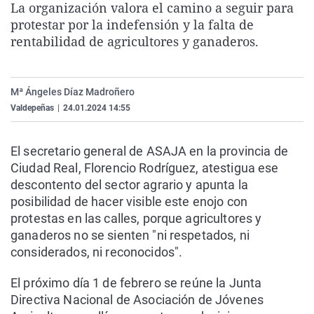
La organización valora el camino a seguir para
La rosa de los vientos
Caso
Extremadura
Virales
protestar por la indefensión y la falta de
Gente viajera
Retornados
Galicia
Televisión
rentabilidad de agricultores y ganaderos.
Como el perro y el gat
Equipo de investigaci
La Rioja
Elecciones
Operación Viuda Negr
Navarra
Mª Ángeles Díaz Madroñero
Valdepeñas
|
24.01.2024 14:55
País Vasco
El secretario general de ASAJA en la provincia de
Ciudad Real, Florencio Rodríguez, atestigua ese
descontento del sector agrario y apunta la
posibilidad de hacer visible este enojo con
protestas en las calles, porque agricultores y
ganaderos no se sienten "ni respetados, ni
considerados, ni reconocidos".
El próximo día 1 de febrero se reúne la Junta
Directiva Nacional de Asociación de Jóvenes