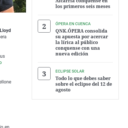
Alcarria conquense en
los primeros seis meses
ÓPERA EN CUENCA
QNK.ÓPERA consolida
Lloyd
su apuesta por acercar
pera
la lírica al público
conquense con una
nueva edición
sus
o
ECLIPSE SOLAR
Todo lo que debes saber
ellone
sobre el eclipse del 12 de
agosto
do en