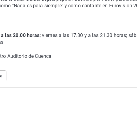
omo "Nada es para siempre" y como cantante en Eurovisión 2
 a las 20.00 horas
; viernes a las 17.30 y a las 21.30 horas; sá
as.
tro Auditorio de Cuenca.
ra