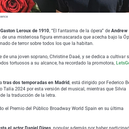
ioanca
Gaston Leroux de 1910
, “El fantasma de la ópera” de
Andrew 
ia de una misteriosa figura enmascarada que acecha bajo la Ó
inado de terror sobre todos los que la habitan.
de una joven soprano, Christine Daaé, y se dedica a cultivar 
odos tortuosos a su alcance, ha recordado la promotora,
LetsG
ia
tras dos temporadas en Madrid
, está dirigido por Federico B
Talía 2024 por esta versión del musical, mientras que Silvia
e la traducción de la letra.
ido el Premio del Público Broadway World Spain en su última
ta el actor Daniel Diges
, popular además por haber participa