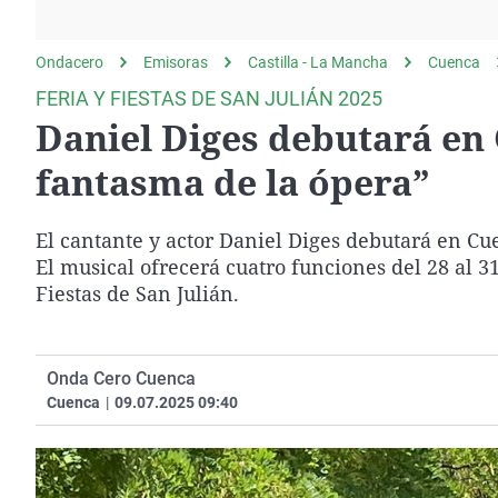
La rosa de los vientos
Caso
Extremadura
Gente viajera
Retornados
Galicia
Ondacero
Emisoras
Castilla - La Mancha
Cuenca
Como el perro y el
Equipo de investigación
La Rioja
FERIA Y FIESTAS DE SAN JULIÁN 2025
gato
Daniel Diges debutará en 
Operación Viuda
Navarra
Negra
País Vasco
fantasma de la ópera”
El cantante y actor Daniel Diges debutará en Cu
El musical ofrecerá cuatro funciones del 28 al 31
Fiestas de San Julián.
Onda Cero Cuenca
Cuenca
|
09.07.2025 09:40