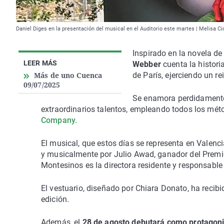
Daniel Diges en la presentación del musical en el Auditorio este martes | Melisa C
Inspirado en la novela de
LEER MÁS
Webber
cuenta la histor
Más de uno Cuenca
de París, ejerciendo un re
09/07/2025
Se enamora perdidamente 
extraordinarios talentos, empleando todos los mét
Company.
El musical, que estos días se representa en Valenc
y musicalmente por Julio Awad, ganador del Premio 
Montesinos es la directora residente y responsable d
El vestuario, diseñado por Chiara Donato, ha recib
edición.
Además, el
28 de agosto debutará como protagonis