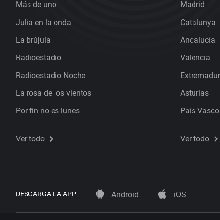
Más de uno
Madrid
Julia en la onda
Catalunya
La brújula
Andalucía
Radioestadio
Valencia
Radioestadio Noche
Extremadu
La rosa de los vientos
Asturias
Por fin no es lunes
País Vasco
Ver todo
Ver todo
DESCARGA LA APP
Android
iOS