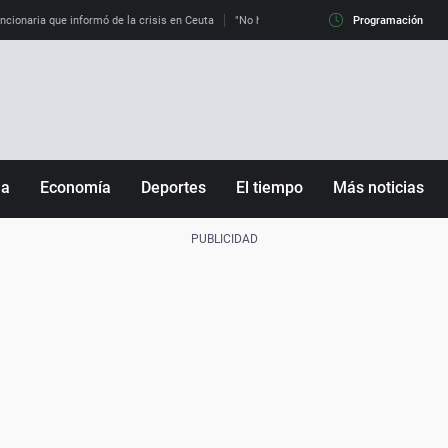
uncionaria que informó de la crisis en Ceuta
"No hay mafias, que no nos engañen": exper
Programación
ña
Economía
Deportes
El tiempo
Más noticias
Fútbol
Sociedad
Baloncesto
Mundo
Tenis
Salud
Motor
Cultura
Ciencia y Tecnología
adrid
Gastronomía
nciana
Medio ambiente