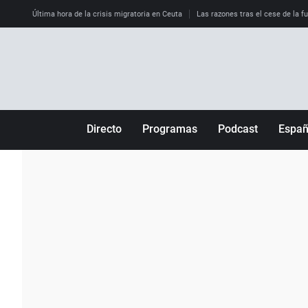
Última hora de la crisis migratoria en Ceuta
Las razones tras el cese de la f
Directo
Programas
Podcast
Espa
Más de uno
Los Perseguidos
Andalucía
Por fin
Malas decisiones
Aragón
Julia en la onda
Expedientes del más allá
Baleares
La brújula
El viaje del Guernica
Cantabria
Radioestadio
Invisibles
Cataluña
Radioestadio noche
Prohibido morirse
Comunidad de M
El colegio invisible
Esto no ha pasado
Comunitat Vale