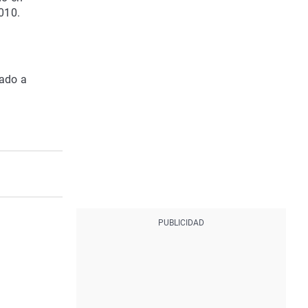
010.
bado a