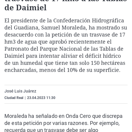
de Daimiel
La rosa de los vientos
Caso
Extremadura
Virales
Gente viajera
Retornados
Galicia
Televisión
El presidente de la Confederación Hidrográfica
Como el perro y el gat
Equipo de investigaci
La Rioja
Elecciones
del Guadiana, Samuel Moraleda, ha mostrado su
desacuerdo con la petición de un trasvase de 17
Operación Viuda Negr
Navarra
hm3 de agua que aprobó recientemente el
País Vasco
Patronato del Parque Nacional de las Tablas de
Daimiel para intentar aliviar el déficit hídrico
de un humedal que tiene tan solo 150 hectáreas
encharcadas, menos del 10% de su superficie.
José Luis Juárez
Ciudad Real
|
23.04.2023 11:30
Moraleda ha señalado en Onda Cero que discrepa
de esta petición por varias razones. Por ejemplo,
recuerda que un trasvase debe ser algo