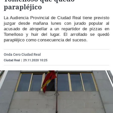
La rosa de los vientos
Caso
Extremadura
Virales
parapléjico
Gente viajera
Retornados
Galicia
Televisión
La Audiencia Provincial de Ciudad Real tiene previsto
Como el perro y el gat
Equipo de investigaci
La Rioja
Elecciones
juzgar desde mañana lunes con jurado popular al
acusado de atropellar a un repartidor de pizzas en
Operación Viuda Negr
Navarra
Tomelloso y huir del lugar. El arrollado se quedó
País Vasco
parapléjico como consecuencia del suceso.
Onda Cero Ciudad Real
Ciudad Real
|
29.11.2020 10:25