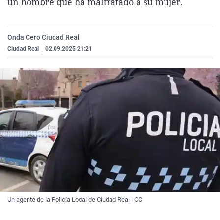
un hombre que ha maltratado a su mujer.
La rosa de los vientos
Caso
Extremadura
Virales
Gente viajera
Retornados
Galicia
Televisión
Onda Cero Ciudad Real
Como el perro y el gat
Equipo de investigaci
La Rioja
Elecciones
Ciudad Real
|
02.09.2025 21:21
Operación Viuda Negr
Navarra
País Vasco
Un agente de la Policía Local de Ciudad Real | OC