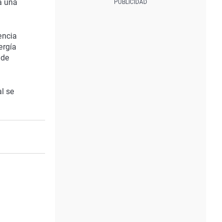
a una
encia
ergía
 de
l se