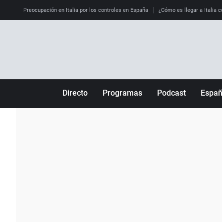
Preocupación en Italia por los controles en España
¿Cómo es llegar a Italia c
Directo
Programas
Podcast
Espa
Más de uno
Los Perseguidos
Andalucía
Por fin
Malas decisiones
Aragón
Julia en la onda
Expedientes del más allá
Baleares
La brújula
El viaje del Guernica
Cantabria
Radioestadio
Invisibles
Cataluña
Radioestadio noche
Prohibido morirse
Comunidad de M
El colegio invisible
Esto no ha pasado
Comunitat Vale