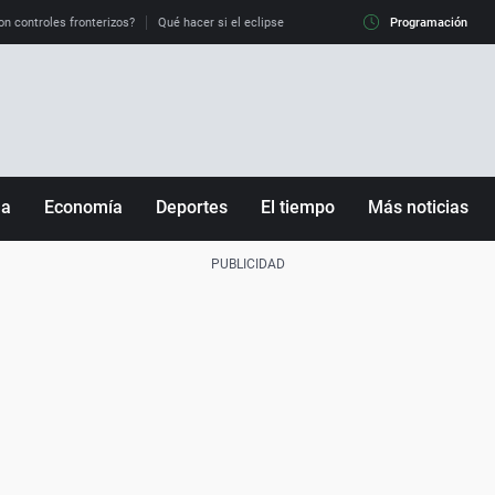
on controles fronterizos?
Qué hacer si el eclipse me pilla conduciendo
Programación
Qué tiempo 
ña
Economía
Deportes
El tiempo
Más noticias
Fútbol
Sociedad
Baloncesto
Mundo
Tenis
Salud
Motor
Cultura
Ciencia y Tecnología
adrid
Gastronomía
nciana
Medio ambiente