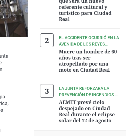
que será un nuevo
referente cultural y
turístico para Ciudad
Real
EL ACCIDENTE OCURRIÓ EN LA
AVENIDA DE LOS REYES
CATÓLICOS
Muere un hombre de 60
enta
años tras ser
e
atropellado por una
moto en Ciudad Real
un
LA JUNTA REFORZARÁ LA
PREVENCIÓN DE INCENDIOS EL
upa
DÍA DEL ECLIPSE
AEMET prevé cielo
ica,
despejado en Ciudad
os
Real durante el eclipse
solar del 12 de agosto
l