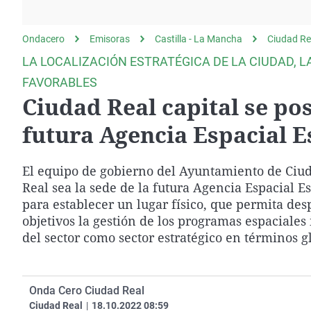
La rosa de los vientos
Caso
Extremadura
Gente viajera
Retornados
Galicia
Ondacero
Emisoras
Castilla - La Mancha
Ciudad Re
Como el perro y el
Equipo de investigación
La Rioja
LA LOCALIZACIÓN ESTRATÉGICA DE LA CIUDAD, 
gato
Operación Viuda
Navarra
FAVORABLES
Negra
Ciudad Real capital se pos
País Vasco
futura Agencia Espacial 
El equipo de gobierno del Ayuntamiento de Ciud
Real sea la sede de la futura Agencia Espacial E
para establecer un lugar físico, que permita de
objetivos la gestión de los programas espaciales
del sector como sector estratégico en términos g
Onda Cero Ciudad Real
Ciudad Real
|
18.10.2022 08:59