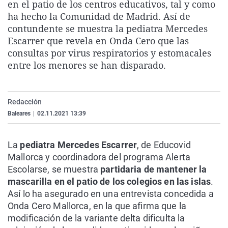
en el patio de los centros educativos, tal y como
La rosa de los vientos
Caso
Extremadura
Virales
ha hecho la Comunidad de Madrid. Así de
Gente viajera
Retornados
Galicia
Televisión
contundente se muestra la pediatra Mercedes
Escarrer que revela en Onda Cero que las
Como el perro y el gat
Equipo de investigaci
La Rioja
Elecciones
consultas por virus respiratorios y estomacales
Operación Viuda Negr
Navarra
entre los menores se han disparado.
País Vasco
Redacción
Baleares
|
02.11.2021 13:39
La
pediatra Mercedes Escarrer
, de Educovid
Mallorca y coordinadora del programa Alerta
Escolarse, se muestra
partidaria de mantener la
mascarilla en el patio de los colegios en las islas
.
Así lo ha asegurado en una entrevista concedida a
Onda Cero Mallorca, en la que afirma que la
modificación de la variante delta dificulta la