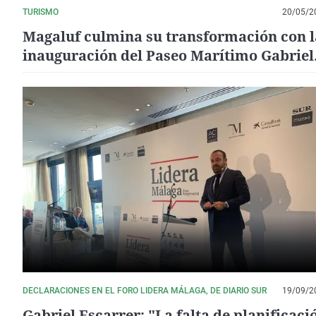
TURISMO
20/05/2
Magaluf culmina su transformación con l
inauguración del Paseo Marítimo Gabriel
Escarrer Julià
DECLARACIONES EN EL FORO LIDERA MÁLAGA, DE DIARIO SUR
19/09/2
Gabriel Escarrer: "La falta de planificaci