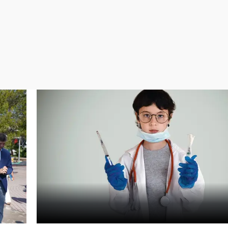
Virales
Televisión
Elecciones