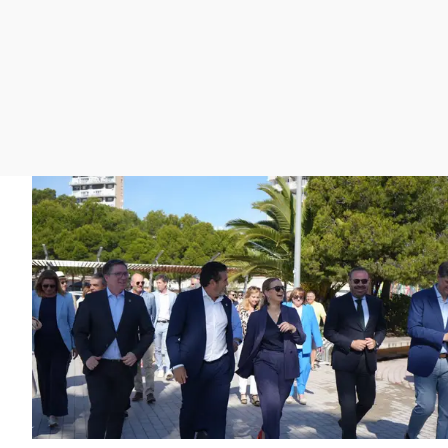
La rosa de los vientos
Caso
Extremadura
Gente viajera
Retornados
Galicia
Como el perro y el
Equipo de investigación
La Rioja
gato
Operación Viuda
Navarra
Negra
País Vasco