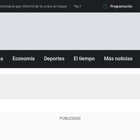
uncionaria que informó de la crisis en Ceuta
"No hay mafias, que no nos engañen": exper
Programación
ña
Economía
Deportes
El tiempo
Más noticias
Fútbol
Sociedad
Baloncesto
Mundo
Tenis
Salud
Motor
Cultura
Ciencia y Tecnología
adrid
Gastronomía
nciana
Medio ambiente