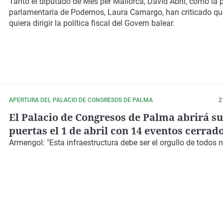
conflicto catalán.
Tanto el diputado de Més per Mallorca, David Abril, como la 
parlamentaria de Podemos, Laura Camargo, han criticado qu
quiera dirigir la política fiscal del Govern balear.
APERTURA DEL PALACIO DE CONGRESOS DE PALMA
2
El Palacio de Congresos de Palma abrirá su
puertas el 1 de abril con 14 eventos cerrad
este año
Armengol: "Esta infraestructura debe ser el orgullo de todos n