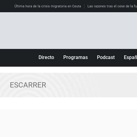
Última hora de la crisis migratoria en Ceuta
Las razones tras el cese de la f
Directo
Programas
Podcast
Espa
Más de uno
Los Perseguidos
Andalucía
Por fin
Malas decisiones
Aragón
ESCARRER
Julia en la onda
Expedientes del más allá
Baleares
La brújula
El viaje del Guernica
Cantabria
Radioestadio
Invisibles
Cataluña
Radioestadio noche
Prohibido morirse
Comunidad de M
El colegio invisible
Esto no ha pasado
Comunitat Vale