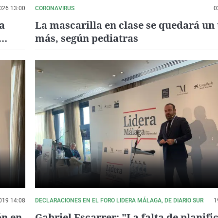
026 13:00
CORONAVIRUS
0
a
La mascarilla en clase se quedará un
más, según pediatras
019 14:08
DECLARACIONES EN EL FORO LIDERA MÁLAGA, DE DIARIO SUR
1
ón en
Gabriel Escarrer: "La falta de planifi