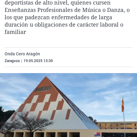
deportistas de alto nivel, quienes cursen
La rosa de los vientos
Caso
Extremadura
Virales
Enseñanzas Profesionales de Música o Danza, o
Gente viajera
Retornados
Galicia
Televisión
los que padezcan enfermedades de larga
duración u obligaciones de carácter laboral o
Como el perro y el gat
Equipo de investigaci
La Rioja
Elecciones
familiar
Operación Viuda Negr
Navarra
País Vasco
Onda Cero Aragón
Zaragoza
|
19.05.2025 13:30