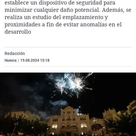
establece un dispositivo de seguridad para
La rosa de los vientos
Caso
Extremadura
Virales
minimizar cualquier daño potencial. Además, se
Gente viajera
Retornados
Galicia
Televisión
realiza un estudio del emplazamiento y
proximidades a fin de evitar anomalías en el
Como el perro y el gat
Equipo de investigaci
La Rioja
Elecciones
desarrollo
Operación Viuda Negr
Navarra
País Vasco
Redacción
Huesca
|
19.08.2024 15:18