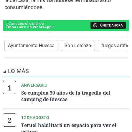
la carcasa, la misma hubiese terminado auto
consumiéndose.
¿Conoces el canal de
ÚNETE AHORA
Onda Cero en WhatsApp?
Ayuntamiento Huesca
San Lorenzo
fuegos artifici
LO MÁS
ANIVERSARIO
Se cumplen 30 años de la tragedia del
camping de Biescas
12 DE AGOSTO
Teruel habilitará un espacio para ver el
eclipse