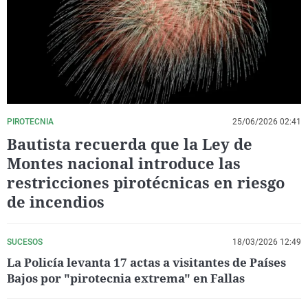
La rosa de los vientos
Caso
Extremadura
Virales
Gente viajera
Retornados
Galicia
Televisión
Como el perro y el gat
Equipo de investigaci
La Rioja
Elecciones
Operación Viuda Negr
Navarra
País Vasco
PIROTECNIA
25/06/2026 02:41
Bautista recuerda que la Ley de
Montes nacional introduce las
restricciones pirotécnicas en riesgo
de incendios
SUCESOS
18/03/2026 12:49
La Policía levanta 17 actas a visitantes de Países
Bajos por "pirotecnia extrema" en Fallas