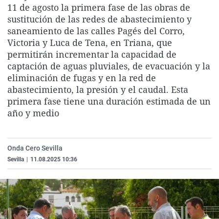
11 de agosto la primera fase de las obras de
La rosa de los vientos
Caso
Extremadura
Virales
sustitución de las redes de abastecimiento y
Gente viajera
Retornados
Galicia
Televisión
saneamiento de las calles Pagés del Corro,
Victoria y Luca de Tena, en Triana, que
Como el perro y el gat
Equipo de investigaci
La Rioja
Elecciones
permitirán incrementar la capacidad de
Operación Viuda Negr
Navarra
captación de aguas pluviales, de evacuación y la
eliminación de fugas y en la red de
País Vasco
abastecimiento, la presión y el caudal. Esta
primera fase tiene una duración estimada de un
año y medio
Onda Cero Sevilla
Sevilla
|
11.08.2025 10:36