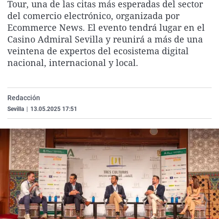
Tour, una de las citas más esperadas del sector
La rosa de los vient
Caso
Extremadura
Virales
del comercio electrónico, organizada por
Gente viajera
Retornados
Galicia
Televisión
Ecommerce News. El evento tendrá lugar en el
Casino Admiral Sevilla y reunirá a más de una
Como el perro y el g
Equipo de investiga
La Rioja
Elecciones
veintena de expertos del ecosistema digital
Operación Viuda Ne
Navarra
nacional, internacional y local.
País Vasco
Redacción
Sevilla
|
13.05.2025 17:51